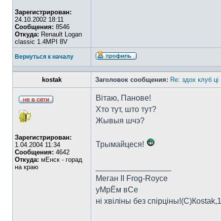
Зарегистрирован:
24.10.2002 18:11
Сообщения:
8546
Откуда:
Renault Logan
classic 1.4MPI 8V
Вернуться к началу
kostak
Заголовок сообщения:
Re: здох клуб ці
Вітаю, Панове!
Хто тут, што тут?
Жывыя шчэ?
Зарегистрирован:
Трымайцеся!
1.04.2004 11:34
Сообщения:
4642
Откуда:
мЕнск - горад
_________________
на краю
Меган II Frog-Royce
уМрЁм вСе
ні хвіліны без спірціны!(C)Коstak,