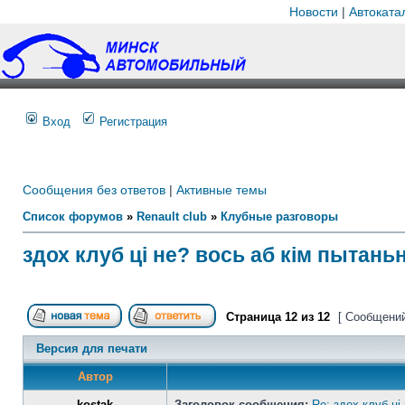
Новости
|
Автоката
Вход
Регистрация
Сообщения без ответов
|
Активные темы
Список форумов
»
Renault club
»
Клубные разговоры
здох клуб ці не? вось аб кім пытань
Страница
12
из
12
[ Сообщений
Версия для печати
Автор
kostak
Заголовок сообщения:
Re: здох клуб ці