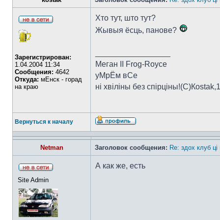
Хто тут, што тут?
Жывыя ёсць, панове?
_________________
Зарегистрирован:
Меган II Frog-Royce
1.04.2004 11:34
Сообщения:
4642
уМрЁм вСе
Откуда:
мЕнск - горад
ні хвіліны без спірціны!(C)Коstak,
на краю
Вернуться к началу
Netman
Заголовок сообщения:
Re: здох клуб ці
А как же, есть
Site Admin