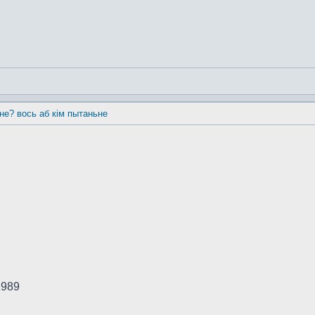
 не? вось аб кім пытаньне
1989