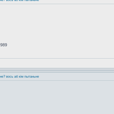
1989
 не? вось аб кім пытаньне