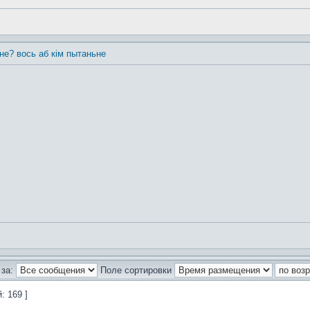
 не? вось аб кім пытаньне
за:
Поле сортировки
: 169 ]