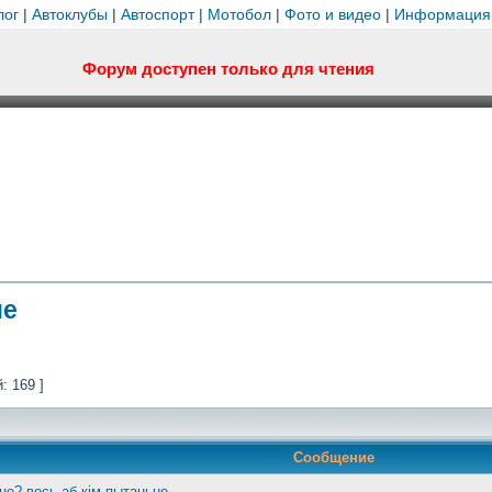
лог
|
Автоклубы
|
Автоспорт
|
Мотобол
|
Фото и видео
|
Информация
Форум доступен только для чтения
не
: 169 ]
Сообщение
 не? вось аб кім пытаньне