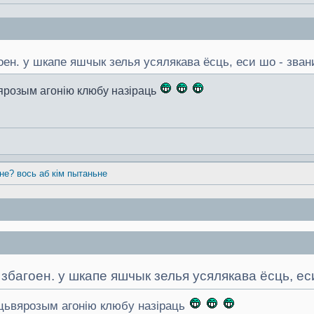
оен. у шкапе яшчык зелья усялякава ёсць, еси шо - зва
вярозым агонію клюбу назіраць
 не? вось аб кім пытаньне
 збагоен. у шкапе яшчык зелья усялякава ёсць, ес
 цьвярозым агонію клюбу назіраць