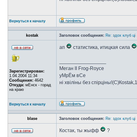
Вернуться к началу
kostak
Заголовок сообщения:
Re: здох клуб ці
ап
статистика, итицкая сила
_________________
Меган II Frog-Royce
Зарегистрирован:
уМрЁм вСе
1.04.2004 11:34
Сообщения:
4642
ні хвіліны без спірціны!(C)Коstak,
Откуда:
мЕнск - горад
на краю
Вернуться к началу
blase
Заголовок сообщения:
Re: здох клуб ці
Костак, ты жыфф
?