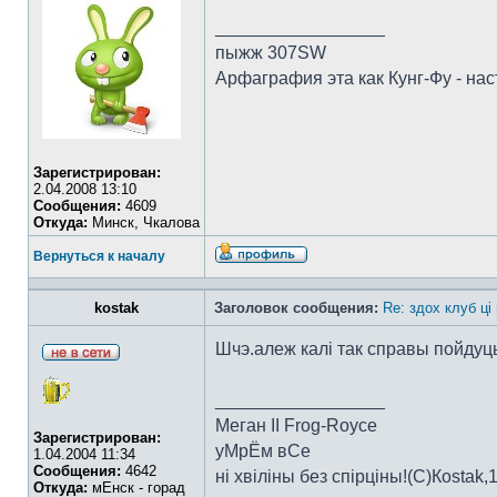
_________________
пыжж 307SW
Арфаграфия эта как Кунг-Фу - на
Зарегистрирован:
2.04.2008 13:10
Сообщения:
4609
Откуда:
Минск, Чкалова
Вернуться к началу
kostak
Заголовок сообщения:
Re: здох клуб ці
Шчэ.алеж калі так справы пойдуц
_________________
Меган II Frog-Royce
Зарегистрирован:
уМрЁм вСе
1.04.2004 11:34
Сообщения:
4642
ні хвіліны без спірціны!(C)Коstak,
Откуда:
мЕнск - горад