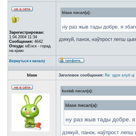
blase писал(а):
ну раз жыв тады добре. я збаг
Зарегистрирован:
1.04.2004 11:34
дзякуй, панок, наўпрост лепш ць
Сообщения:
4642
Откуда:
мЕнск - горад
на краю
Вернуться к началу
blase
Заголовок сообщения:
Re: здох клуб ці
kostak писал(а):
blase писал(а):
ну раз жыв тады добре. я
дзякуй, панок, наўпрост лепш