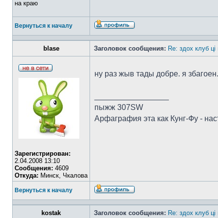
на краю
Вернуться к началу
blase
Заголовок сообщения:
Re: здох клуб ці
ну раз жыв тады добре. я збагоен
_________________
пыжж 307SW
Арфаграфия эта как Кунг-Фу - на
Зарегистрирован:
2.04.2008 13:10
Сообщения:
4609
Откуда:
Минск, Чкалова
Вернуться к началу
kostak
Заголовок сообщения:
Re: здох клуб ці