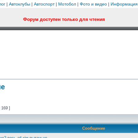
лог
|
Автоклубы
|
Автоспорт
|
Мотобол
|
Фото и видео
|
Информация
Форум доступен только для чтения
не
 169 ]
Сообщение
 не? вось аб кім пытаньне