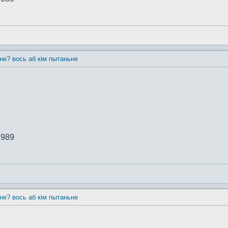
 не? вось аб кім пытаньне
1989
 не? вось аб кім пытаньне