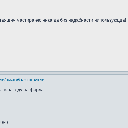
стаящия мастира ею никагда биз надабнасти нипользуюцца!
 не? вось аб кім пытаньне
ь перасяду на фарда
1989