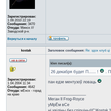
Зарегистрирован:
1.09.2010 22:19
Сообщения:
3470
Откуда:
Минск ///
Заводской р-н.
Вернуться к началу
kostak
Заголовок сообщения:
Re: здох клуб ці
klen писал(а):
26 декабря будет П...... !
. П
Зарегистрирован:
пан едзе ментузоў ловаць
1.04.2004 11:34
Сообщения:
4642
Откуда:
мЕнск - горад
_________________
на краю
Меган II Frog-Royce
уМрЁм вСе
ні хвіліны без спірціны!(C)Коstak,