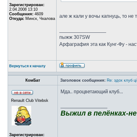
Зарегистрирован:
2.04.2008 13:10
Сообщения:
4609
але ж кали у вочы капнуць, то не
Откуда:
Минск, Чкалова
_________________
пыжж 307SW
Арфаграфия эта как Кунг-Фу - на
Вернуться к началу
КомБат
Заголовок сообщения:
Re: здох клуб ц
Мда.. процветающий клуб...
Renault Club Vitebsk
_________________
Выжил в пелёнках-не
Зарегистрирован: