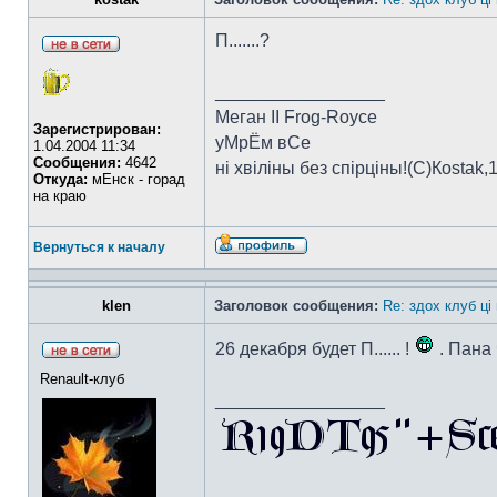
П.......?
_________________
Меган II Frog-Royce
Зарегистрирован:
уМрЁм вСе
1.04.2004 11:34
Сообщения:
4642
ні хвіліны без спірціны!(C)Коstak,
Откуда:
мЕнск - горад
на краю
Вернуться к началу
klen
Заголовок сообщения:
Re: здох клуб ці
26 декабря будет П...... !
. Пана 
Renault-клуб
_________________