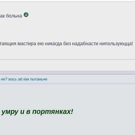
 так больна
стаящия мастира ею никагда биз надабнасти нипользуюцца!
і не? вось аб кім пытаньне
 умру и в портянках!