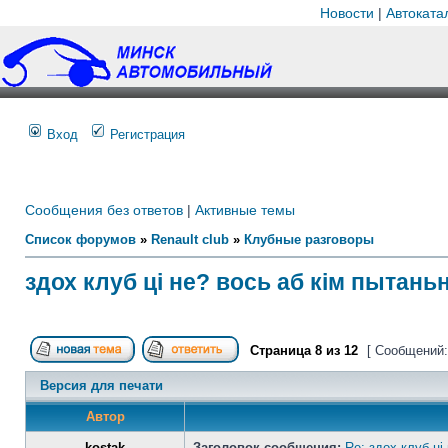
Новости
|
Автоката
Вход
Регистрация
Сообщения без ответов
|
Активные темы
Список форумов
»
Renault club
»
Клубные разговоры
здох клуб ці не? вось аб кім пытань
Страница
8
из
12
[ Сообщений:
Версия для печати
Автор
kostak
Заголовок сообщения:
Re: здох клуб ці