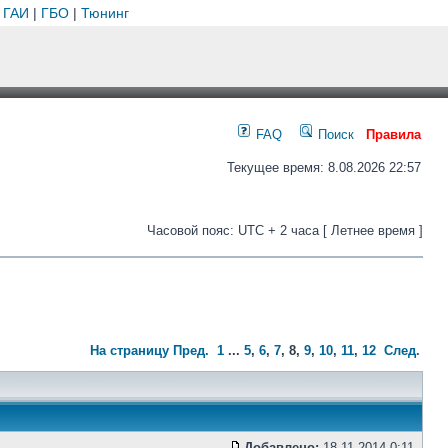
 ГАИ
|
ГБО
|
Тюнинг
FAQ
Поиск
Правила
Текущее время: 8.08.2026 22:57
Часовой пояс: UTC + 2 часа [ Летнее время ]
На страницу
Пред.
1
...
5
,
6
,
7
,
8
,
9
,
10
,
11
,
12
След.
Добавлено:
18.11.2014 0:11