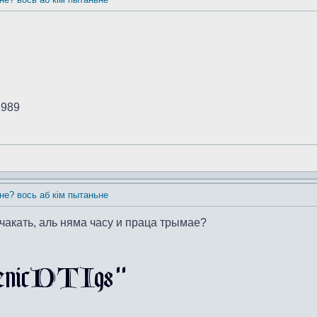
1989
 не? вось аб кім пытаньне
чакать, аль няма часу и праца трымае?