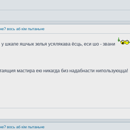
 не? вось аб кім пытаньне
. у шкапе яшчык зелья усялякава ёсць, еси шо - звани
стаящия мастира ею никагда биз надабнасти нипользуюцца!
 не? вось аб кім пытаньне