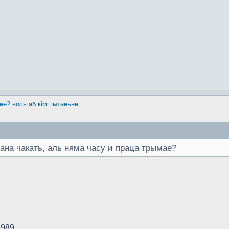
 не? вось аб кім пытаньне
ана чакать, аль няма часу и праца трымае?
1989