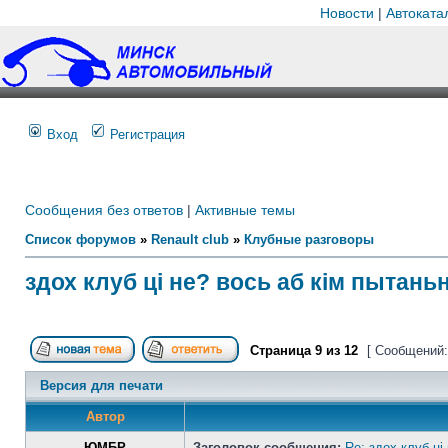
Новости
|
Автоката
Вход
Регистрация
Сообщения без ответов
|
Активные темы
Список форумов
»
Renault club
»
Клубные разговоры
здох клуб ці не? вось аб кім пытань
Страница
9
из
12
[ Сообщений:
Версия для печати
Автор
ЮМБР
Заголовок сообщения:
Re: здох клуб ці