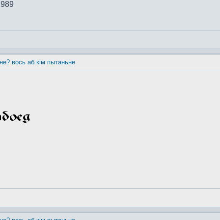
1989
 не? вось аб кім пытаньне