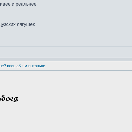
живее и реальнее
цузских лягушек
 не? вось аб кім пытаньне