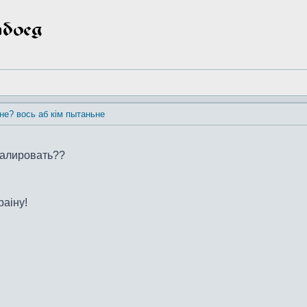
 не? вось аб кім пытаньне
далировать??
раiну!