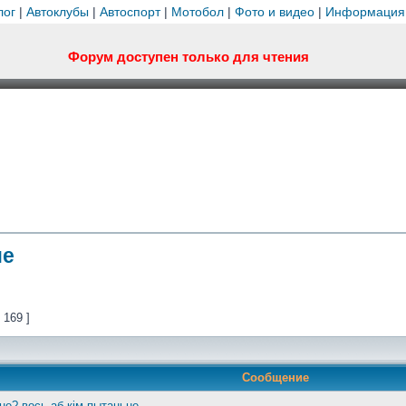
лог
|
Автоклубы
|
Автоспорт
|
Мотобол
|
Фото и видео
|
Информация
Форум доступен только для чтения
не
 169 ]
Сообщение
 не? вось аб кім пытаньне