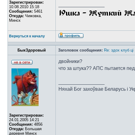
Зарегистрирован:
_________________
10.08.2010 15:18
Сообщения:
5461
Откуда:
Чижовка,
Минск
Вернуться к началу
БыкЗдоровый
Заголовок сообщения:
Re: здох клуб ці
двойники?
что за штука?? АПС пытается пе
_________________
Няхай Бог захоўвае Беларусь i Ук
Зарегистрирован:
24.01.2005 14:21
Сообщения:
4856
Откуда:
Большая
деревня Минск