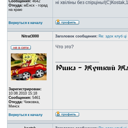
Сообщения:
4642
ні хвіліны без спірціны!(C)Коstak,
Откуда:
мЕнск - горад
на краю
Вернуться к началу
Nitrat3000
Заголовок сообщения:
Re: здох клуб ці
Что это?
_________________
Зарегистрирован:
10.08.2010 15:18
Сообщения:
5461
Откуда:
Чижовка,
Минск
Вернуться к началу