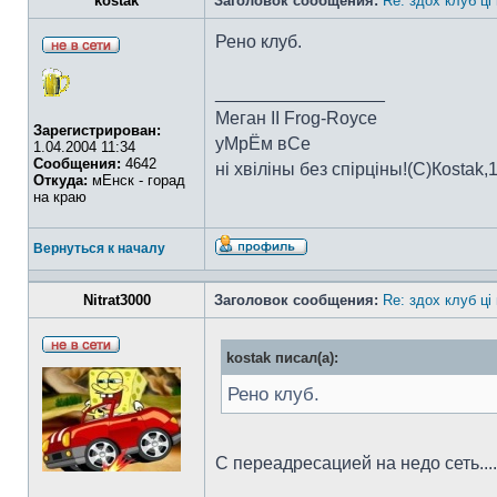
kostak
Заголовок сообщения:
Re: здох клуб ці
Рено клуб.
_________________
Меган II Frog-Royce
Зарегистрирован:
уМрЁм вСе
1.04.2004 11:34
Сообщения:
4642
ні хвіліны без спірціны!(C)Коstak,
Откуда:
мЕнск - горад
на краю
Вернуться к началу
Nitrat3000
Заголовок сообщения:
Re: здох клуб ці
kostak писал(а):
Рено клуб.
С переадресацией на недо сеть.....и 