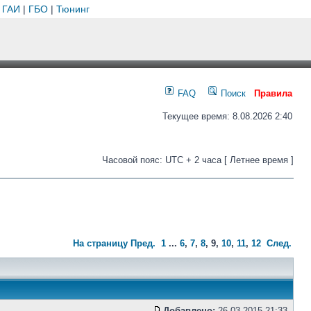
 ГАИ
|
ГБО
|
Тюнинг
FAQ
Поиск
Правила
Текущее время: 8.08.2026 2:40
Часовой пояс: UTC + 2 часа [ Летнее время ]
На страницу
Пред.
1
...
6
,
7
,
8
,
9
,
10
,
11
,
12
След.
Добавлено:
26.03.2015 21:33