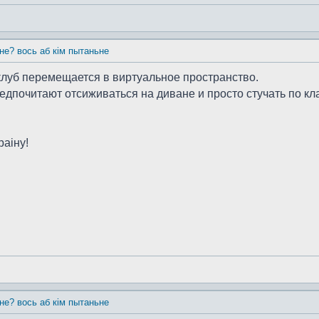
 не? вось аб кім пытаньне
..клуб перемещается в виртуальное пространство.
едпочитают отсиживаться на диване и просто стучать по кла
раiну!
 не? вось аб кім пытаньне