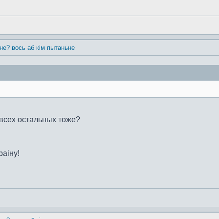
 не? вось аб кім пытаньне
 всех остальных тоже?
раiну!