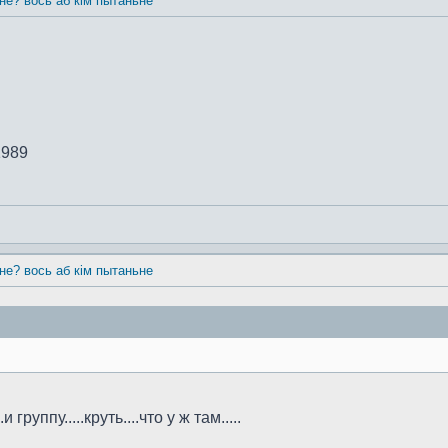
 не? вось аб кім пытаньне
1989
 не? вось аб кім пытаньне
группу.....круть....что у ж там.....