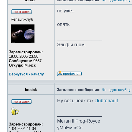
не уже...
Renault-клуб
опять
_________________
Эльф и гном.
Зарегистрирован:
19.06.2005 23:50
Сообщения:
9657
Откуда:
Минск
Вернуться к началу
kostak
Заголовок сообщения:
Re: здох клуб ці
Ну вось неяк так
clubrenault
_________________
Меган II Frog-Royce
Зарегистрирован:
уМрЁм вСе
1.04.2004 11:34