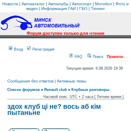
Новости
|
Автокаталог
|
Автоклубы
|
Автоспорт
|
Мотобол
|
Фото и
видео
|
Информация ГАИ
|
ГБО
|
Тюнинг
Форум доступен только для чтения
Вход
Регистрация
FAQ
Поиск
Правила
Текущее время: 6.08.2026 19:38
Сообщения без ответов
|
Активные темы
Список форумов
»
Renault club
»
Клубные разговоры
Часовой пояс: UTC + 2 часа [ Летнее время ]
здох клуб ці не? вось аб кім
пытаньне