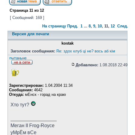
Страница
11
из
12
[ Сообщений: 169 ]
На страницу
Пред.
1
...
8
,
9
,
10
,
11
,
12
След.
Версия для печати
kostak
Заголовок сообщения:
Re: здох клуб ці не? вось аб кім
пытаньне
Добавлено:
1.08.2018 22:49
Зарегистрирован:
1.04.2004 11:34
Сообщения:
4642
Откуда:
мЕнск - горад на краю
Хто тут?
_________________
Меган II Frog-Royce
уМрЁм вСе