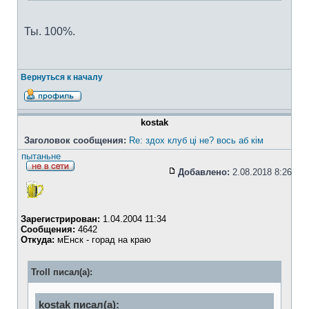
Ты. 100%.
Вернуться к началу
kostak
Заголовок сообщения:
Re: здох клуб ці не? вось аб кім
пытаньне
Добавлено:
2.08.2018 8:26
Зарегистрирован:
1.04.2004 11:34
Сообщения:
4642
Откуда:
мЕнск - горад на краю
Troll писал(а):
kostak писал(а):