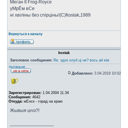
Меган II Frog-Royce
уМрЁм вСе
ні хвіліны без спірціны!(C)Коstak,1989
Вернуться к началу
kostak
Заголовок сообщения:
Re: здох клуб ці не? вось аб кім
пытаньне
Добавлено:
3.04.2019 10:02
Зарегистрирован:
1.04.2004 11:34
Сообщения:
4642
Откуда:
мЕнск - горад на краю
Жывыя шчэ?!
_________________