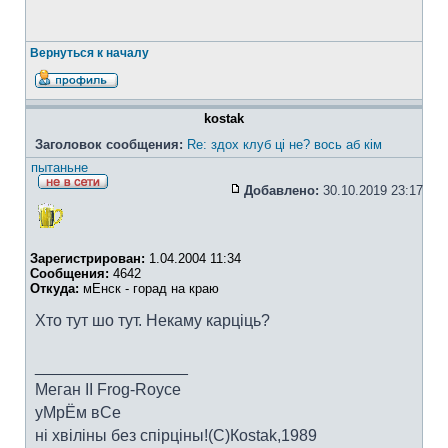
Вернуться к началу
kostak
Заголовок сообщения:
Re: здох клуб ці не? вось аб кім
пытаньне
Добавлено:
30.10.2019 23:17
Зарегистрирован:
1.04.2004 11:34
Сообщения:
4642
Откуда:
мЕнск - горад на краю
Хто тут шо тут. Некаму карціць?
_________________
Меган II Frog-Royce
уМрЁм вСе
ні хвіліны без спірціны!(C)Коstak,1989