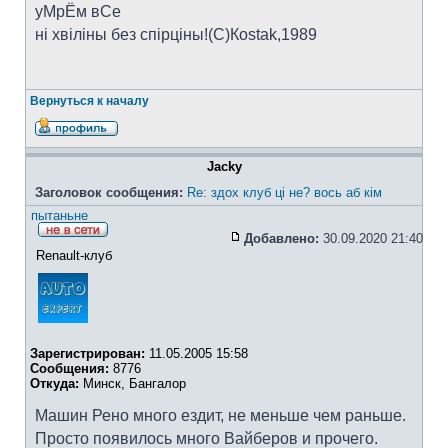
уМрЁм вСе
ні хвіліны без спірціны!(C)Коstak,1989
Вернуться к началу
Jacky
Заголовок сообщения:
Re: здох клуб ці не? вось аб кім
пытаньне
Добавлено:
30.09.2020 21:40
Renault-клуб
Зарегистрирован:
11.05.2005 15:58
Сообщения:
8776
Откуда:
Минск, Бангалор
Машин Рено много ездит, не меньше чем раньше.
Просто появилось много Вайберов и прочего.