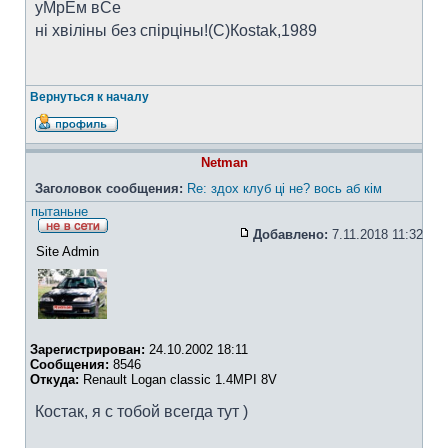
уМрЁм вСе
ні хвіліны без спірціны!(C)Коstak,1989
Вернуться к началу
Netman
Заголовок сообщения:
Re: здох клуб ці не? вось аб кім
пытаньне
Добавлено:
7.11.2018 11:32
Site Admin
Зарегистрирован:
24.10.2002 18:11
Сообщения:
8546
Откуда:
Renault Logan classic 1.4MPI 8V
Костак, я с тобой всегда тут )