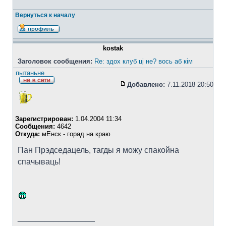
Вернуться к началу
kostak
Заголовок сообщения:
Re: здох клуб ці не? вось аб кім
пытаньне
Добавлено:
7.11.2018 20:50
Зарегистрирован:
1.04.2004 11:34
Сообщения:
4642
Откуда:
мЕнск - горад на краю
Пан Прэдседацель, тагды я можу спакойна
спачываць!
_________________