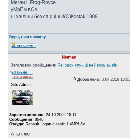
Меган II Frog-Royce
уМрЁм вСе
ні хвіліны без спірціны!(C)Коstak,1989
Вернуться к началу
Netman
Заголовок сообщения:
Re: здох клуб ці не? вось аб кім
пытаньне
Добавлено:
3.04.2019 13:53
Site Admin
Зарегистрирован:
24.10.2002 18:11
Сообщения:
8546
Откуда:
Renault Logan classic 1.4MPI 8V
А как же