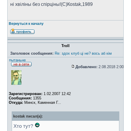
ні хвіліны без спірціны!(C)Коstak,1989
Вернуться к началу
Troll
Заголовок сообщения:
Re: здох клуб ці не? вось аб кім
пытаньне
Добавлено:
2.08.2018 2:00
Зарегистрирован:
1.02.2007 12:42
Сообщения:
1355
Откуда:
Минск, Каменная Г...
kostak писал(а):
Хто тут?