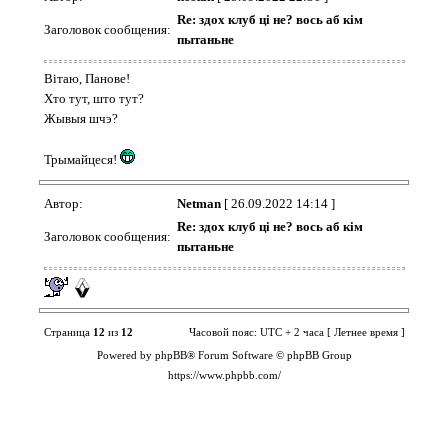
Re: здох клуб ці не? вось аб кім
Заголовок сообщения:
пытаньне
Вітаю, Панове!
Хто тут, што тут?
Жывыя шчэ?
Трымайцеся!
Автор:
Netman
[ 26.09.2022 14:14 ]
Re: здох клуб ці не? вось аб кім
Заголовок сообщения:
пытаньне
Страница
12
из
12
Часовой пояс: UTC + 2 часа [ Летнее время ]
Powered by phpBB® Forum Software © phpBB Group
https://www.phpbb.com/