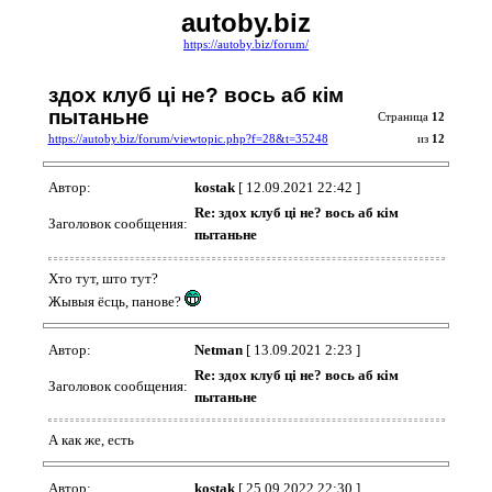
autoby.biz
https://autoby.biz/forum/
здох клуб ці не? вось аб кім
пытаньне
Страница
12
https://autoby.biz/forum/viewtopic.php?f=28&t=35248
из
12
Автор:
kostak
[ 12.09.2021 22:42 ]
Re: здох клуб ці не? вось аб кім
Заголовок сообщения:
пытаньне
Хто тут, што тут?
Жывыя ёсць, панове?
Автор:
Netman
[ 13.09.2021 2:23 ]
Re: здох клуб ці не? вось аб кім
Заголовок сообщения:
пытаньне
А как же, есть
Автор:
kostak
[ 25.09.2022 22:30 ]