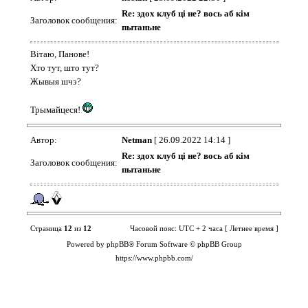
Re: здох клуб ці не? вось аб кім
Заголовок сообщения:
пытаньне
Вітаю, Панове!
Хто тут, што тут?
Жывыя шчэ?
Трымайцеся!
Автор:
Netman
[ 26.09.2022 14:14 ]
Re: здох клуб ці не? вось аб кім
Заголовок сообщения:
пытаньне
Страница
12
из
12
Часовой пояс: UTC + 2 часа [ Летнее время ]
Powered by phpBB® Forum Software © phpBB Group
https://www.phpbb.com/