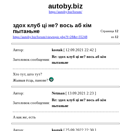
autoby.biz
https://autoby.biz/forum/
здох клуб ці не? вось аб кім
пытаньне
Страница
12
https://autoby.biz/forum/viewtopic.php?f=28&t=35248
из
12
Автор:
kostak
[ 12.09.2021 22:42 ]
Re: здох клуб ці не? вось аб кім
Заголовок сообщения:
пытаньне
Хто тут, што тут?
Жывыя ёсць, панове?
Автор:
Netman
[ 13.09.2021 2:23 ]
Re: здох клуб ці не? вось аб кім
Заголовок сообщения:
пытаньне
А как же, есть
Автор:
kostak
[ 25.09.2022 22:30 ]