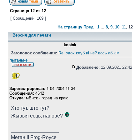
Страница
12
из
12
[ Сообщений: 169 ]
На страницу
Пред.
1
...
8
,
9
,
10
,
11
,
12
Версия для печати
kostak
Заголовок сообщения:
Re: здох клуб ці не? вось аб кім
пытаньне
Добавлено:
12.09.2021 22:42
Зарегистрирован:
1.04.2004 11:34
Сообщения:
4642
Откуда:
мЕнск - горад на краю
Хто тут, што тут?
Жывыя ёсць, панове?
_________________
Меган II Frog-Royce