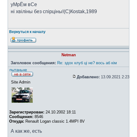
уМрЁм вСе
ні хвіліны без спірціны!(C)Коstak,1989
Вернуться к началу
Netman
Заголовок сообщения:
Re: здох клуб ці не? вось аб кім
пытаньне
Добавлено:
13.09.2021 2:23
Site Admin
Зарегистрирован:
24.10.2002 18:11
Сообщения:
8546
Откуда:
Renault Logan classic 1.4MPI 8V
А как же, есть