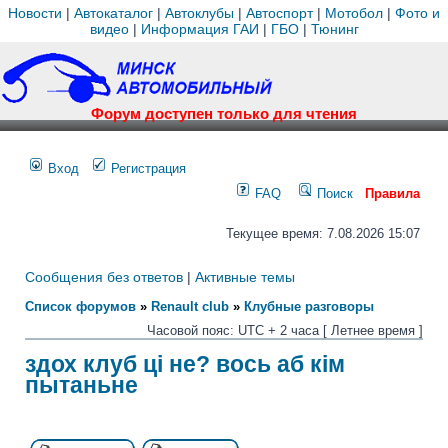
Новости
|
Автокаталог
|
Автоклубы
|
Автоспорт
|
Мотобол
|
Фото и
видео
|
Информация ГАИ
|
ГБО
|
Тюнинг
Форум доступен только для чтения
Вход
Регистрация
FAQ
Поиск
Правила
Текущее время: 7.08.2026 15:07
Сообщения без ответов
|
Активные темы
Список форумов
»
Renault club
»
Клубные разговоры
Часовой пояс: UTC + 2 часа [ Летнее время ]
здох клуб ці не? вось аб кім
пытаньне