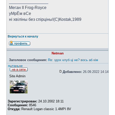
_________________
Меган II Frog-Royce
уМрЁм вСе
ні хвіліны без спірціны!(C)Коstak,1989
Вернуться к началу
Netman
Заголовок сообщения:
Re: здох клуб ці не? вось аб кім
пытаньне
Добавлено:
26.09.2022 14:14
Site Admin
Зарегистрирован:
24.10.2002 18:11
Сообщения:
8546
Откуда:
Renault Logan classic 1.4MPI 8V