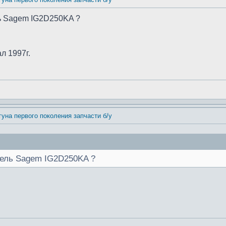
ль Sagem IG2D250KA ?
л 1997г.
гуна первого поколения запчасти б/у
анель Sagem IG2D250KA ?