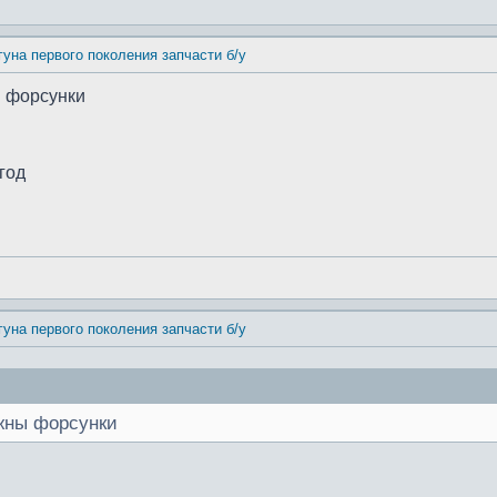
гуна первого поколения запчасти б/у
ы форсунки
 год
гуна первого поколения запчасти б/у
ужны форсунки