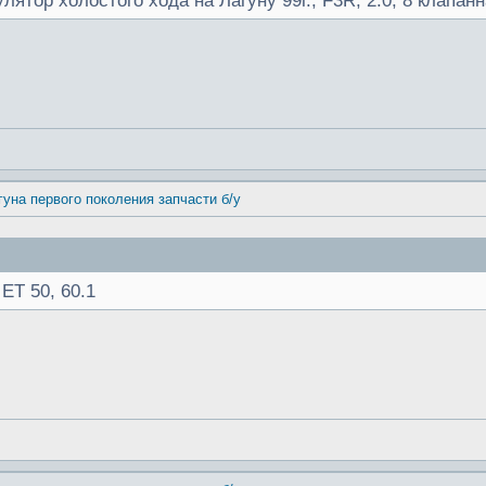
лятор холостого хода на Лагуну 99г., F3R, 2.0, 8 клапан
гуна первого поколения запчасти б/у
ЕТ 50, 60.1