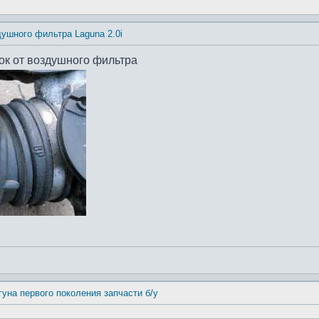
душного фильтра Laguna 2.0i
убок от воздушного фильтра
гуна первого поколения запчасти б/у