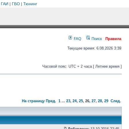
 ГАИ
|
ГБО
|
Тюнинг
FAQ
Поиск
Правила
Текущее время: 6.08.2026 3:39
Часовой пояс: UTC + 2 часа [ Летнее время ]
На страницу
Пред.
1
...
23
,
24
,
25
,
26
,
27
,
28
,
29
След.
Добавлено:
13.10.2016 22:45