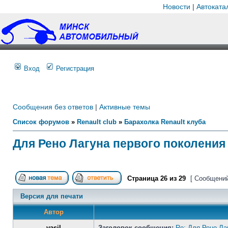
Новости
|
Автоката
Вход
Регистрация
Сообщения без ответов
|
Активные темы
Список форумов
»
Renault club
»
Барахолка Renault клуба
Для Рено Лагуна первого поколения 
Страница
26
из
29
[ Сообщений
Версия для печати
Автор
vasil
Заголовок сообщения:
Re: Для Рено Ла