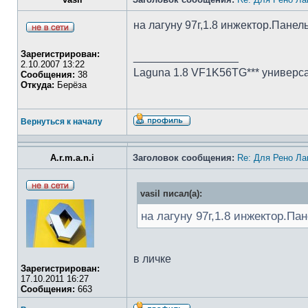
на лагуну 97г,1.8 инжектор.Пане
Зарегистрирован:
_________________
2.10.2007 13:22
Laguna 1.8 VF1K56TG*** универса
Сообщения:
38
Откуда:
Берёза
Вернуться к началу
A.r.m.a.n.i
Заголовок сообщения:
Re: Для Рено Ла
vasil писал(а):
на лагуну 97г,1.8 инжектор.П
в личке
Зарегистрирован:
17.10.2011 16:27
Сообщения:
663