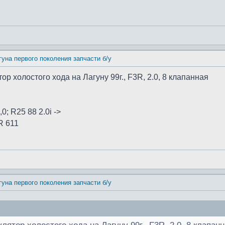
гуна первого поколения запчасти б/у
р холостого хода на Лагуну 99г., F3R, 2.0, 8 клапанная
0; R25 88 2.0i ->
R 611
гуна первого поколения запчасти б/у