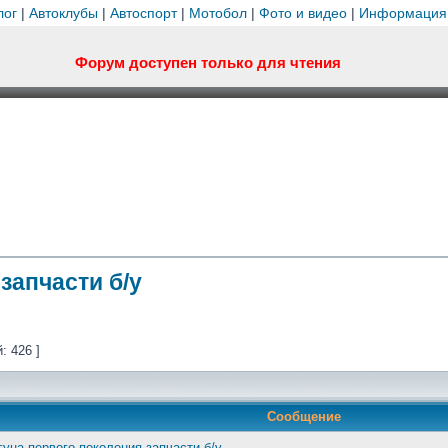
лог
|
Автоклубы
|
Автоспорт
|
Мотобол
|
Фото и видео
|
Информация
Форум доступен только для чтения
запчасти б/у
: 426 ]
Сообщение
гуна первого поколения запчасти б/у