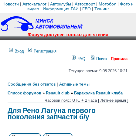
Новости
|
Автокаталог
|
Автоклубы
|
Автоспорт
|
Мотобол
|
Фото и
видео
|
Информация ГАИ
|
ГБО
|
Тюнинг
Форум доступен только для чтения
Вход
Регистрация
FAQ
Поиск
Правила
Текущее время: 9.08.2026 10:21
Сообщения без ответов
|
Активные темы
Список форумов
»
Renault club
»
Барахолка Renault клуба
Часовой пояс: UTC + 2 часа [ Летнее время ]
Для Рено Лагуна первого
поколения запчасти б/у