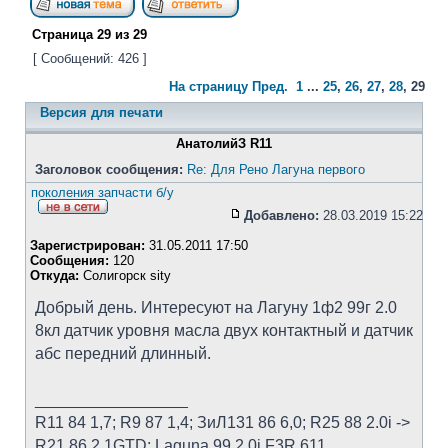
Страница
29
из
29
[ Сообщений: 426 ]
На страницу
Пред.
1
...
25
,
26
,
27
,
28
,
29
Версия для печати
АнатолийЗ R11
Заголовок сообщения:
Re: Для Рено Лагуна первого
поколения запчасти б/у
Добавлено:
28.03.2019 15:22
Зарегистрирован:
31.05.2011 17:50
Сообщения:
120
Откуда:
Солигорск sity
Добрый день. Интересуют на Лагуну 1ф2 99г 2.0
8кл датчик уровня масла двух контактный и датчик
абс передний длинный.
_________________
R11 84 1,7; R9 87 1,4; ЗиЛ131 86 6,0; R25 88 2.0i ->
R21 86 2,1GTD; Laguna 99 2.0i F3R 611