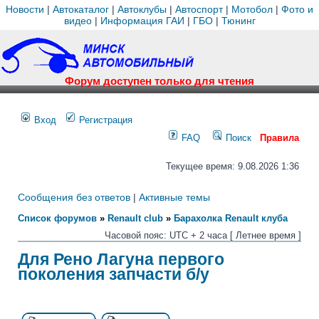
Новости
|
Автокаталог
|
Автоклубы
|
Автоспорт
|
Мотобол
|
Фото и
видео
|
Информация ГАИ
|
ГБО
|
Тюнинг
Форум доступен только для чтения
Вход
Регистрация
FAQ
Поиск
Правила
Текущее время: 9.08.2026 1:36
Сообщения без ответов
|
Активные темы
Список форумов
»
Renault club
»
Барахолка Renault клуба
Часовой пояс: UTC + 2 часа [ Летнее время ]
Для Рено Лагуна первого
поколения запчасти б/у