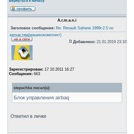
Вернуться к началу
A.r.m.a.n.i
Заголовок сообщения:
Re: Renault Safrane 1999г.2.5 по
запчастям(машинокомплект)
Добавлено:
21.01.2019 23:10
Зарегистрирован:
17.10.2011 16:27
Сообщения:
663
stepachka писал(а):
Блок управления airbaq
Ответил в личке