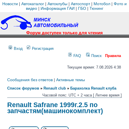
Новости
|
Автокаталог
|
Автоклубы
|
Автоспорт
|
Мотобол
|
Фото и
видео
|
Информация ГАИ
|
ГБО
|
Тюнинг
Форум доступен только для чтения
Вход
Регистрация
FAQ
Поиск
Правила
Текущее время: 7.08.2026 4:38
Сообщения без ответов
|
Активные темы
Список форумов
»
Renault club
»
Барахолка Renault клуба
Часовой пояс: UTC + 2 часа [ Летнее время ]
Renault Safrane 1999г.2.5 по
запчастям(машинокомплект)