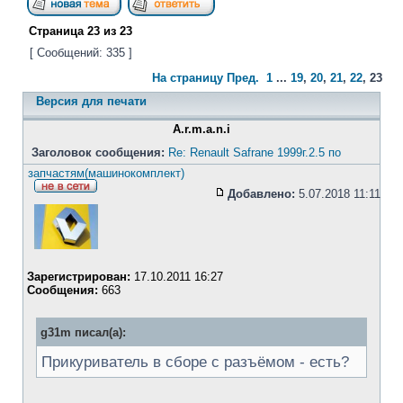
Страница
23
из
23
[ Сообщений: 335 ]
На страницу
Пред.
1
...
19
,
20
,
21
,
22
,
23
Версия для печати
A.r.m.a.n.i
Заголовок сообщения:
Re: Renault Safrane 1999г.2.5 по
запчастям(машинокомплект)
Добавлено:
5.07.2018 11:11
Зарегистрирован:
17.10.2011 16:27
Сообщения:
663
g31m писал(а):
Прикуриватель в сборе с разъёмом - есть?