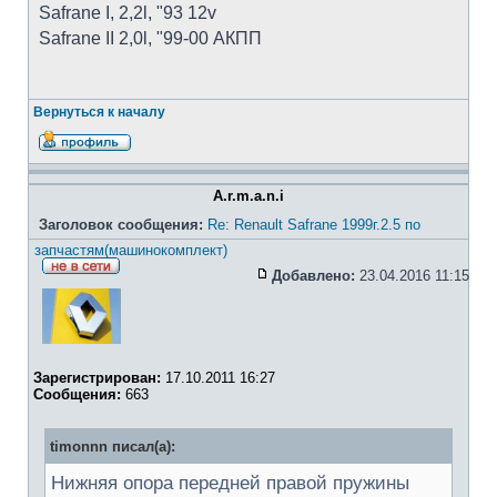
Safrane I, 2,2l, "93 12v
Safrane II 2,0l, "99-00 АКПП
Вернуться к началу
A.r.m.a.n.i
Заголовок сообщения:
Re: Renault Safrane 1999г.2.5 по
запчастям(машинокомплект)
Добавлено:
23.04.2016 11:15
Зарегистрирован:
17.10.2011 16:27
Сообщения:
663
timonnn писал(а):
Нижняя опора передней правой пружины