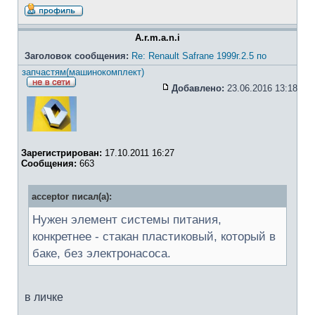
A.r.m.a.n.i
Заголовок сообщения:
Re: Renault Safrane 1999г.2.5 по
запчастям(машинокомплект)
Добавлено:
23.06.2016 13:18
Зарегистрирован:
17.10.2011 16:27
Сообщения:
663
acceptor писал(а):
Нужен элемент системы питания,
конкретнее - стакан пластиковый, который в
баке, без электронасоса.
в личке