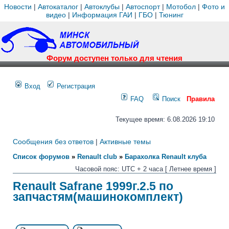
Новости
|
Автокаталог
|
Автоклубы
|
Автоспорт
|
Мотобол
|
Фото и
видео
|
Информация ГАИ
|
ГБО
|
Тюнинг
Форум доступен только для чтения
Вход
Регистрация
FAQ
Поиск
Правила
Текущее время: 6.08.2026 19:10
Сообщения без ответов
|
Активные темы
Список форумов
»
Renault club
»
Барахолка Renault клуба
Часовой пояс: UTC + 2 часа [ Летнее время ]
Renault Safrane 1999г.2.5 по
запчастям(машинокомплект)