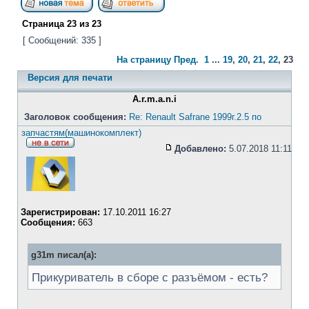
Страница
23
из
23
[ Сообщений: 335 ]
На страницу
Пред.
1
...
19
,
20
,
21
,
22
,
23
Версия для печати
A.r.m.a.n.i
Заголовок сообщения:
Re: Renault Safrane 1999г.2.5 по
запчастям(машинокомплект)
Добавлено:
5.07.2018 11:11
Зарегистрирован:
17.10.2011 16:27
Сообщения:
663
g31m писал(а):
Прикуриватель в сборе с разъёмом - есть?