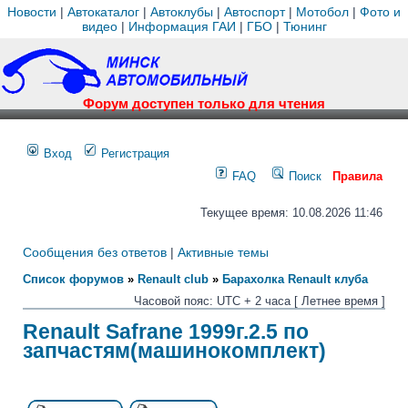
Новости
|
Автокаталог
|
Автоклубы
|
Автоспорт
|
Мотобол
|
Фото и
видео
|
Информация ГАИ
|
ГБО
|
Тюнинг
Форум доступен только для чтения
Вход
Регистрация
FAQ
Поиск
Правила
Текущее время: 10.08.2026 11:46
Сообщения без ответов
|
Активные темы
Список форумов
»
Renault club
»
Барахолка Renault клуба
Часовой пояс: UTC + 2 часа [ Летнее время ]
Renault Safrane 1999г.2.5 по
запчастям(машинокомплект)