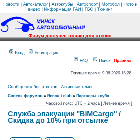
Новости
|
Автокаталог
|
Автоклубы
|
Автоспорт
|
Мотобол
|
Фото и
видео
|
Информация ГАИ
|
ГБО
|
Тюнинг
Форум доступен только для чтения
Вход
Регистрация
FAQ
Поиск
Правила
Текущее время: 9.08.2026 16:28
Сообщения без ответов
|
Активные темы
Список форумов
»
Renault club
»
Партнеры клуба
Часовой пояс: UTC + 2 часа [ Летнее время ]
Служба эвакуации ''BiMCargo'' /
Скидка до 10% при отсылке