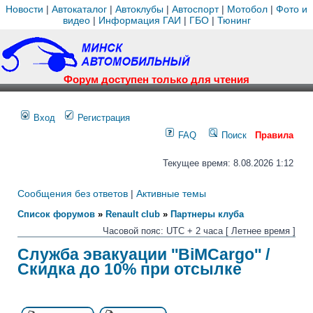
Новости
|
Автокаталог
|
Автоклубы
|
Автоспорт
|
Мотобол
|
Фото и
видео
|
Информация ГАИ
|
ГБО
|
Тюнинг
Форум доступен только для чтения
Вход
Регистрация
FAQ
Поиск
Правила
Текущее время: 8.08.2026 1:12
Сообщения без ответов
|
Активные темы
Список форумов
»
Renault club
»
Партнеры клуба
Часовой пояс: UTC + 2 часа [ Летнее время ]
Служба эвакуации ''BiMCargo'' /
Скидка до 10% при отсылке