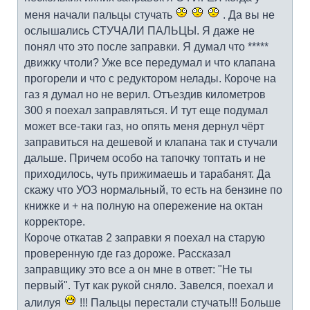
меня начали пальцы стучать
. Да вы не
ослышались СТУЧАЛИ ПАЛЬЦЫ. Я даже не
понял что это после заправки. Я думал что *****
движку чтоли? Уже все передумал и что клапана
прогорели и что с редуктором нелады. Короче на
газ я думал но не верил. Отъездив километров
300 я поехал заправляться. И тут еще подумал
может все-таки газ, но опять меня дернул чёрт
заправиться на дешевой и клапана так и стучали
дальше. Причем особо на тапочку топтать и не
приходилось, чуть прижимаешь и тарабанят. Да
скажу что УОЗ нормальный, то есть на бензине по
книжке и + на полную на опережение на октан
корректоре.
Короче откатав 2 заправки я поехал на старую
проверенную где газ дороже. Рассказал
заправщику это все а он мне в ответ: "Не ты
первый". Тут как рукой сняло. Завелся, поехал и
алилуя
!!! Пальцы перестали стучать!!! Больше