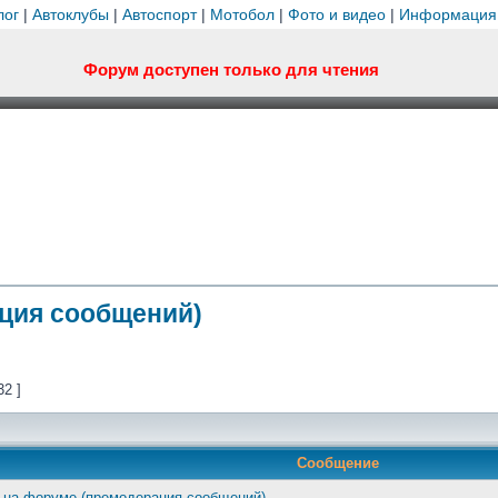
лог
|
Автоклубы
|
Автоспорт
|
Мотобол
|
Фото и видео
|
Информация
Форум доступен только для чтения
ция сообщений)
32 ]
Сообщение
 на форуме (премодерация сообщений)