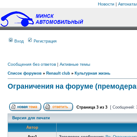
Новости
|
Автоката
Вход
Регистрация
Сообщения без ответов
|
Активные темы
Список форумов
»
Renault club
»
Культурная жизнь
Ограничения на форуме (премодера
Страница
3
из
3
[ Сообщений: 
Версия для печати
Автор
Avu1
Заголовок сообщения:
Re: Ограничения