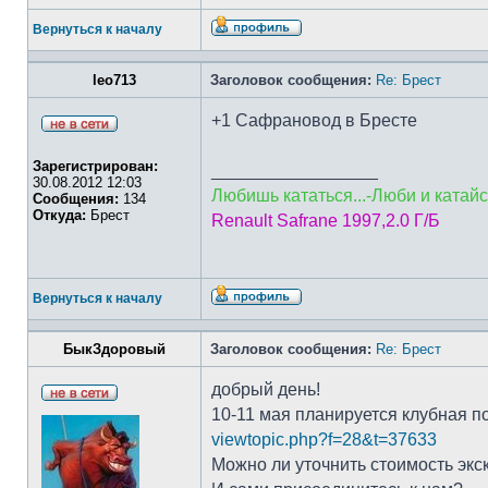
Вернуться к началу
leo713
Заголовок сообщения:
Re: Брест
+1 Сафрановод в Бресте
Зарегистрирован:
_________________
30.08.2012 12:03
Любишь кататься...-Люби и катайс
Сообщения:
134
Откуда:
Брест
Renault Safrane 1997,2.0 Г/Б
Вернуться к началу
БыкЗдоровый
Заголовок сообщения:
Re: Брест
добрый день!
10-11 мая планируется клубная по
viewtopic.php?f=28&t=37633
Можно ли уточнить стоимость экск