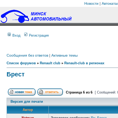
Новости
|
Автоката
Вход
Регистрация
Сообщения без ответов
|
Активные темы
Список форумов
»
Renault club
»
Renault-club в регионах
Брест
Страница
6
из
6
[ Сообщений: 
Версия для печати
Автор
Netman
Заголовок сообщения:
Re: Брест