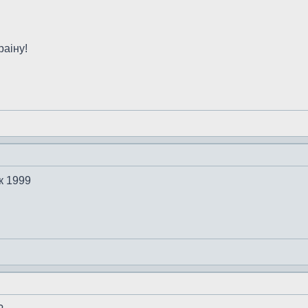
раiну!
к 1999