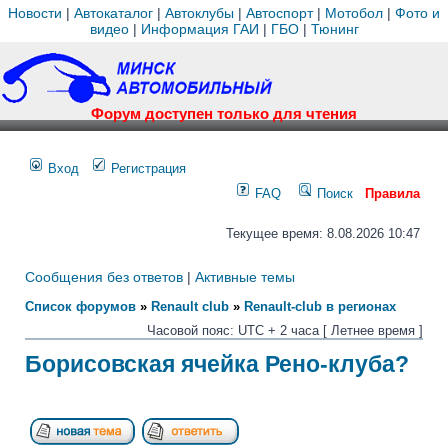
Новости
|
Автокаталог
|
Автоклубы
|
Автоспорт
|
Мотобол
|
Фото и
видео
|
Информация ГАИ
|
ГБО
|
Тюнинг
Форум доступен только для чтения
Вход
Регистрация
FAQ
Поиск
Правила
Текущее время: 8.08.2026 10:47
Сообщения без ответов
|
Активные темы
Список форумов
»
Renault club
»
Renault-club в регионах
Часовой пояс: UTC + 2 часа [ Летнее время ]
Борисовская ячейка Рено-клуба?