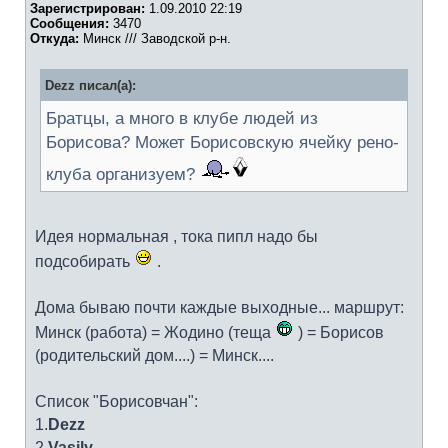
Зарегистрирован:
1.09.2010 22:19
Сообщения:
3470
Откуда:
Минск /// Заводской р-н.
Dezz писал(а):
Братцы, а много в клубе людей из
Борисова? Может Борисовскую ячейку рено-
клуба организуем?
Идея нормальная , тока пипл надо бы
подсобирать
.
Дома бываю почти каждые выходные... маршрут:
Минск (работа) = Жодино (теща
) = Борисов
(родительский дом....) = Минск....
Список "Борисовчан":
1.
Dezz
2.
Vasily