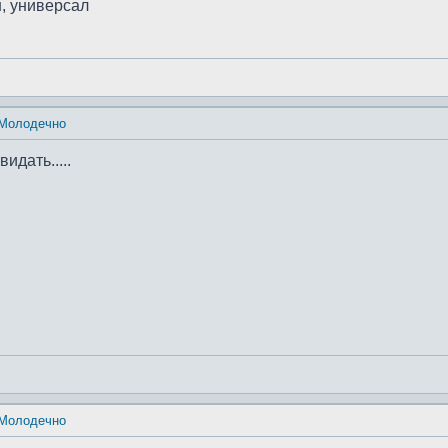
н, универсал
 Молодечно
идать.....
 Молодечно