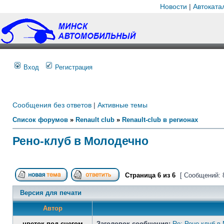
Новости
|
Автоката
Вход
Регистрация
Сообщения без ответов
|
Активные темы
Список форумов
»
Renault club
»
Renault-club в регионах
Рено-клуб в Молодечно
Страница
6
из
6
[ Сообщений: 
Версия для печати
Автор
цветок под снегом
Заголовок сообщения:
Re: Рено-клуб в