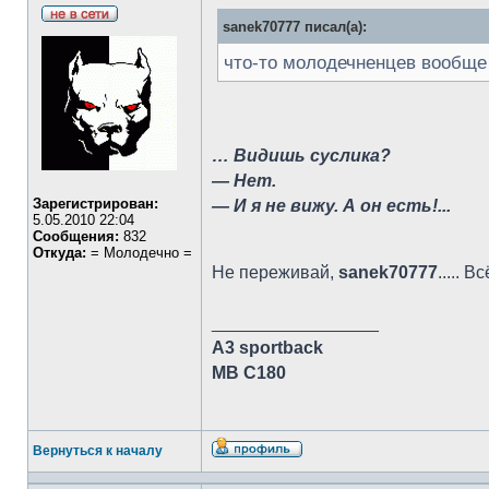
sanek70777 писал(а):
что-то молодечненцев вообще н
… Видишь суслика?
— Нет.
Зарегистрирован:
— И я не вижу. А он есть!...
5.05.2010 22:04
Сообщения:
832
Откуда:
= Молодечно =
Не переживай,
sanek70777
..... 
_________________
A3 sportback
MB C180
Вернуться к началу