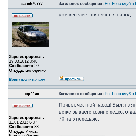
sanek70777
Заголовок сообщения:
Re: Рено-клуб в
уже веселее, появляется народ...
Зарегистрирован:
19.03.2012 0:40
Сообщения:
20
Откуда:
молодечно
Вернуться к началу
юр44ик
Заголовок сообщения:
Re: Рено-клуб в
Привет, честной народ! Был я в я
ветке бываете крайне редко, отд
Зарегистрирован:
70 на 5 передаче.
11.01.2013 6:07
Сообщения:
33
Откуда:
Минск,
_________________
Кальварийская<-