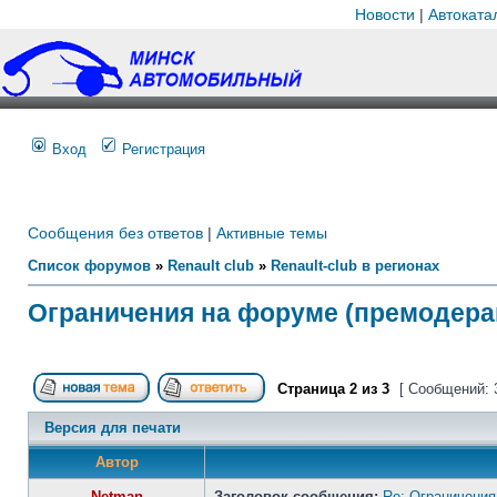
Новости
|
Автоката
Вход
Регистрация
Сообщения без ответов
|
Активные темы
Список форумов
»
Renault club
»
Renault-club в регионах
Ограничения на форуме (премодера
Страница
2
из
3
[ Сообщений: 
Версия для печати
Автор
Netman
Заголовок сообщения:
Re: Ограничения