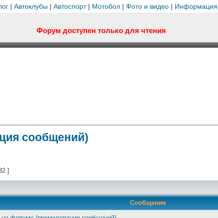
лог
|
Автоклубы
|
Автоспорт
|
Мотобол
|
Фото и видео
|
Информация
Форум доступен только для чтения
ция сообщений)
32 ]
Сообщение
 на форуме (премодерация сообщений)