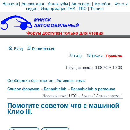
Новости
|
Автокаталог
|
Автоклубы
|
Автоспорт
|
Мотобол
|
Фото и
видео
|
Информация ГАИ
|
ГБО
|
Тюнинг
Форум доступен только для чтения
Вход
Регистрация
FAQ
Поиск
Правила
Текущее время: 9.08.2026 10:03
Сообщения без ответов
|
Активные темы
Список форумов
»
Renault club
»
Renault-club в регионах
Часовой пояс: UTC + 2 часа [ Летнее время ]
Помогите советом что с машиной
Клио III.