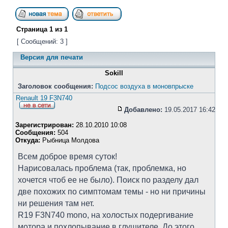
Страница
1
из
1
[ Сообщений: 3 ]
Версия для печати
Sokill
Заголовок сообщения:
Подсос воздуха в моновпрыске
Renault 19 F3N740
Добавлено:
19.05.2017 16:42
Зарегистрирован:
28.10.2010 10:08
Сообщения:
504
Откуда:
Рыбница Молдова
Всем доброе время суток!
Нарисовалась проблема (так, проблемка, но
хочется чтоб ее не было). Поиск по разделу дал
две похожих по симптомам темы - но ни причины
ни решения там нет.
R19 F3N740 mono, на холостых подергивание
мотора и похлопывание в глушителе. До этого