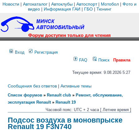
Новости
|
Автокаталог
|
Автоклубы
|
Автоспорт
|
Мотобол
|
Фото и
видео
|
Информация ГАИ
|
ГБО
|
Тюнинг
Форум доступен только для чтения
Вход
Регистрация
FAQ
Поиск
Правила
Текущее время: 9.08.2026 5:27
Сообщения без ответов
|
Активные темы
Список форумов
»
Renault club
»
Ремонт, обслуживание,
эксплуатация Renault
»
Renault 19
Часовой пояс: UTC + 2 часа [ Летнее время ]
Подсос воздуха в моновпрыске
Renault 19 F3N740