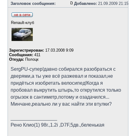
Заголовок сообщения:
Добавлено:
21.09.2009 21:15
Renault-клуб
Зарегистрирован:
17.03.2008 9:09
Сообщения:
411
Откуда:
Полоцк
SergPU-супер!давно собирался разобраться с
дверями,а ты уже всё разжевал и показал,не
придёться изобретать велосипед!Когда я
пробовал выкрутить штырь,то открутился только
огрызок в сантиметр,потому и озадачился...
Минчане,реально ли у вас найти эти втулки?
_________________
Рено Клио(1) 98г.,1.2i ,D7F,5дв.,беленькая