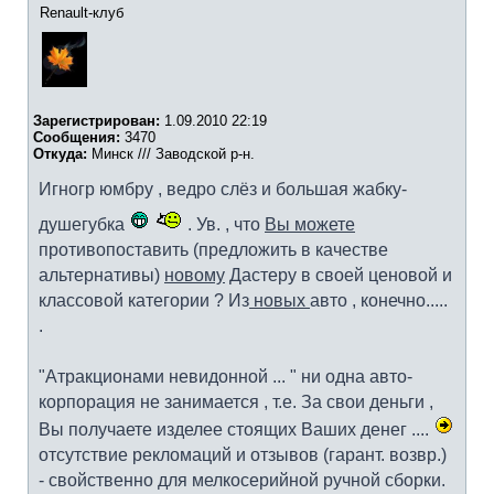
Renault-клуб
Зарегистрирован:
1.09.2010 22:19
Сообщения:
3470
Откуда:
Минск /// Заводской р-н.
Игногр юмбру , ведро слёз и большая жабку-
душегубка
. Ув. , что
Вы можете
противопоставить (предложить в качестве
альтернативы)
новому
Дастеру в своей ценовой и
классовой категории ? Из
новых
авто , конечно.....
.
"Атракционами невидонной ... " ни одна авто-
корпорация не занимается , т.е. За свои деньги ,
Вы получаете изделее стоящих Ваших денег ....
отсутствие рекломаций и отзывов (гарант. возвр.)
- свойственно для мелкосерийной ручной сборки.