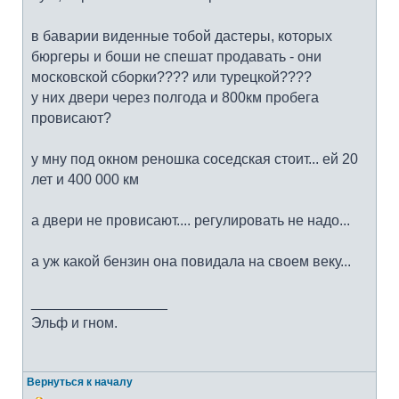
в баварии виденные тобой дастеры, которых
бюргеры и боши не спешат продавать - они
московской сборки???? или турецкой????
у них двери через полгода и 800км пробега
провисают?
у мну под окном реношка соседская стоит... ей 20
лет и 400 000 км
а двери не провисают.... регулировать не надо...
а уж какой бензин она повидала на своем веку...
_________________
Эльф и гном.
Вернуться к началу