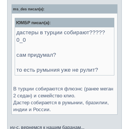
ms_des писал(а):
ЮМБР писал(а):
дастеры в турции собирают?????
0_0
сам придумал?
то есть румыния уже не рулит?
В турции собираются флюэнс (ранее меган
2 седан) и семейство клио.
Дастер собирается в румынии, бразилии,
индии и России.
ну-с, вернемся к нашим баранам...