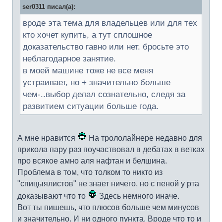
ser0311 писал(а):
вроде эта тема для владельцев или для тех
кто хочет купить, а тут сплошное
доказательство гавно или нет. бросьте это
неблагодарное занятие.
в моей машине тоже не все меня
устраивает, но + значительно больше
чем-..выбор делал сознательно, следя за
развитием ситуации больше года.
А мне нравится
На трололайнере недавно для
прикола пару раз поучаствовал в дебатах в ветках
про всякое амно аля нафтан и белшина.
Проблема в том, что толком то никто из
"спицыялистов" не знает ничего, но с пеной у рта
доказывают что то
Здесь немного иначе.
Вот ты пишешь, что плюсов больше чем минусов
и значительно. И ни одного пункта. Вроде что то и