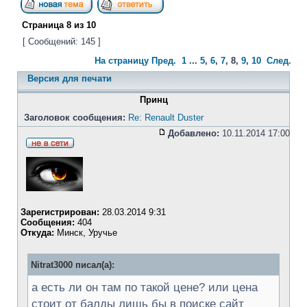
Страница
8
из
10
[ Сообщений: 145 ]
На страницу
Пред.
1
...
5
,
6
,
7
,
8
,
9
,
10
След.
Версия для печати
Принц
Заголовок сообщения:
Re: Renault Duster
Добавлено:
10.11.2014 17:00
Зарегистрирован:
28.03.2014 9:31
Сообщения:
404
Откуда:
Минск, Уручье
Nitrat3000 писал(а):
а есть ли он там по такой цене? или цена
стоит от балды лишь бы в поиске сайт