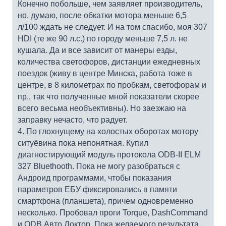
Конечно побольше, чем заявляет производитель,
но, думаю, после обкатки мотора меньше 6,5
л/100 ждать не следует. И на том спасибо, моя 307
HDI (те же 90 л.с.) по городу меньше 7,5 л. не
кушала. Да и все зависит от манеры езды,
количества светофоров, дистанции ежедневных
поездок (живу в центре Минска, работа тоже в
центре, в 8 километрах по пробкам, светофорам и
пр., так что полученные мной показатели скорее
всего весьма необъективны). Но заезжаю на
заправку нечасто, что радует.
4. По глохнущему на холостых оборотах мотору
ситуёвина пока непонятная. Купил
диагностирующий модуль протокола ODB-II ELM
327 Bluethooth. Пока не могу разобраться с
Андроид программами, чтобы показания
параметров ЕБУ фиксировались в памяти
смартфона (планшета), причем одновременно
несколько. Пробовал проги Torque, DashCommand
и ODB Авто Доктор. Пока желаемого результата