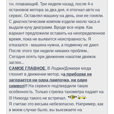
т.н. плавающий. Три недели назад, после 4-х
остановов мотора за два дня, я отогнал авто на
сервис. Оставлял машину на день, они ее гоняли.
С диагностическим компом ездили около часа и
выдали кучу диаграмм. Вроде все норм. Как
вариант предложили оставить на неопределенное
время, пока не выявится неисправность. Я
отказался - машина нужна, а подменку не дают.
После этого три недели никаких проблем..
Сегодня опять при движении накатом движок
заглох...
САМОЕ ГЛАВНОЕ.
В Лоджи/Доккере когда
глохнет в движении мотор, н
а приборке не
загорается ни одна лампочка, ни один
символ
!!! На сервисе подтвердили такую
особенность. Только стрелка тахометра падает на
0! Никогда такого не встречал.
Я считаю это весьма небезопасно. Например, как
в моем случае было, вы выезжаете на