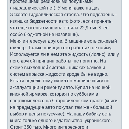
простейшими резиновыми подушками
(гидравлической нет). У меня даже на диз.
Эскорте гидравлическая стояла. Что поделаешь -
излишки бюджетности авто (хотя, если принять,
что еще осенью машина стоила 22,9 тыс.$, ее
особо бюджетной не назовешь).
Меня интересует другое. В машине есть сажевый
фильтр. Только принцип его работы я не пойму.
Используется ли в нем эта жидкость (Иолис), или у
него другой принцип работы, не понятно. На
схеме выхлопной системы никаких бачков и
систем впрыска жидкости вроде бы не видно.
Кстати неделю тому купил по машине книгу по
эксплуатации и ремонту авто. Купил на ночной
книжной ярмарке, которая по субботам в
спорткомплексе на Старовиленском тракте (книги
на предыдущие авто покупал там же - большой
выбор и цены некусучие). На нашу бибику есть
книга только одного издательства, украинского.
Стоит 350 тыр. Много интересного и