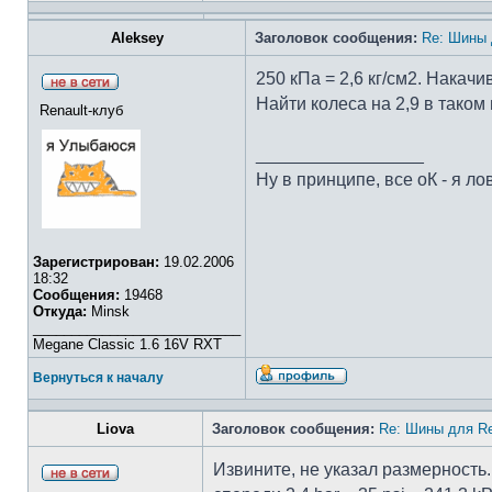
Aleksey
Заголовок сообщения:
Re: Шины 
250 кПа = 2,6 кг/см2. Накачи
Найти колеса на 2,9 в таком
Renault-клуб
_________________
Ну в принципе, все оК - я лов
Зарегистрирован:
19.02.2006
18:32
Сообщения:
19468
Откуда:
Minsk
___________________________
Megane Classic 1.6 16V RXT
Вернуться к началу
Liova
Заголовок сообщения:
Re: Шины для Re
Извините, не указал размерность.