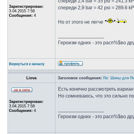
спереди 2,4 bar = 35 psi = 241.3 k
Зарегистрирован:
спереди 2,9 bar = 42 psi = 289.6 k
3.04.2015 7:58
Сообщения:
4
Но от этого не легче
_________________
Героизм одних - это расп%$во др
Вернуться к началу
Liova
Заголовок сообщения:
Re: Шины для Re
Есть конечно рассмотреть вариант
Но сомневаюсь, что это сильно п
Зарегистрирован:
3.04.2015 7:58
_________________
Сообщения:
4
Героизм одних - это расп%$во др