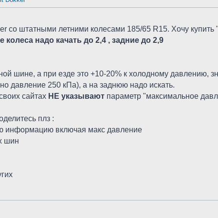
er со штатными летними колесами 185/65 R15. Хочу купить "
 колеса надо качать до 2,4 , задние до 2,9
ной шине, а при езде это +10-20% к холодному давлению, з
ано давление 250 кПа), а на заднюю надо искать.
своих сайтах
НЕ указывают
параметр "максимальное давлени
оделитесь плз :
ую информацию включая макс давление
х шин
угих