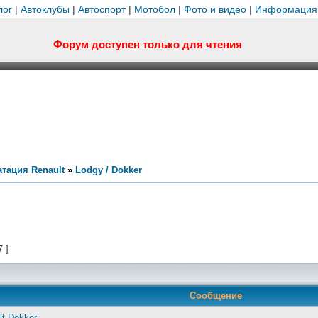
лог
|
Автоклубы
|
Автоспорт
|
Мотобол
|
Фото и видео
|
Информация
Форум доступен только для чтения
тация Renault
»
Lodgy / Dokker
7 ]
Сообщение
t Dokker