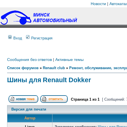
Новости
|
Автоката
Вход
Регистрация
Сообщения без ответов
|
Активные темы
Список форумов
»
Renault club
»
Ремонт, обслуживание, эксплуа
Шины для Renault Dokker
Страница
1
из
1
[ Сообщений: 
Версия для печати
Автор
Liova
Заголовок сообщения:
Шины для Renaul