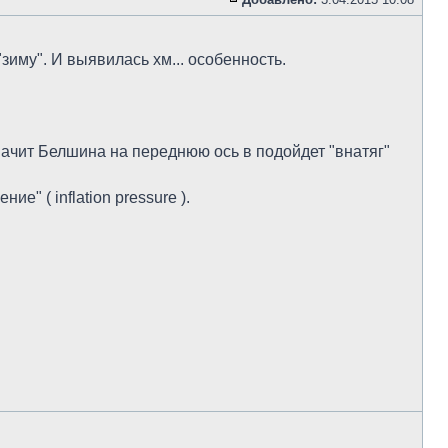
зиму". И выявилась хм... особенность.
начит Белшина на переднюю ось в подойдет "внатяг"
е" ( inflation pressure ).