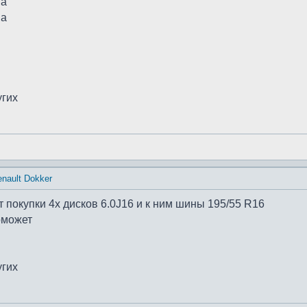
Pa
Pa
угих
nault Dokker
 покупки 4х дисков 6.0J16 и к ним шины 195/55 R16
оможет
угих