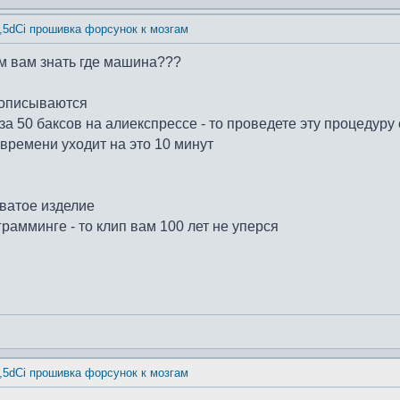
1,5dCi прошивка форсунок к мозгам
ем вам знать где машина???
рописываются
за 50 баксов на алиекспрессе - то проведете эту процедуру
 времени уходит на это 10 минут
оватое изделие
рамминге - то клип вам 100 лет не уперся
1,5dCi прошивка форсунок к мозгам