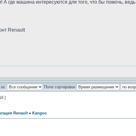
и! А где машина интересуются для того, что бы помочь, ведь
онт Renault
за:
Поле сортировки
18 ]
тация Renault
»
Kangoo