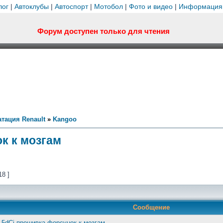
лог
|
Автоклубы
|
Автоспорт
|
Мотобол
|
Фото и видео
|
Информация
Форум доступен только для чтения
тация Renault
»
Kangoo
к к мозгам
18 ]
Сообщение
1,5dCi прошивка форсунок к мозгам