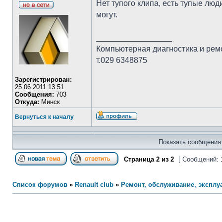
Нет тупого клипа, есть тупые люд
могут.
_________________
Компьютерная диагностика и рем
т.029 6348875
Зарегистрирован:
25.06.2011 13:51
Сообщения:
703
Откуда:
Минск
Вернуться к началу
Показать сообщения 
Страница
2
из
2
[ Сообщений: 
Список форумов
»
Renault club
»
Ремонт, обслуживание, эксплуа