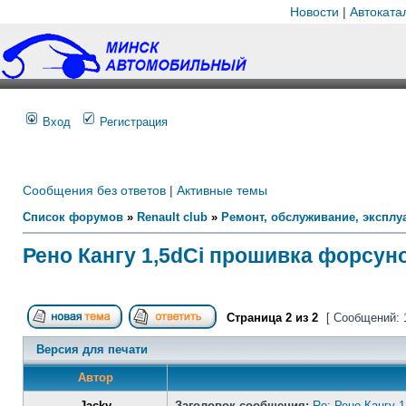
Новости
|
Автоката
Вход
Регистрация
Сообщения без ответов
|
Активные темы
Список форумов
»
Renault club
»
Ремонт, обслуживание, эксплуа
Рено Кангу 1,5dCi прошивка форсуно
Страница
2
из
2
[ Сообщений: 
Версия для печати
Автор
Jacky
Заголовок сообщения:
Re: Рено Кангу 