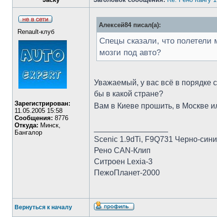
Алексей84 писал(а):
Renault-клуб
Спецы сказали, что полетели 
мозги под авто?
Уважаемый, у вас всё в порядке 
бы в какой стране?
Зарегистрирован:
Вам в Киеве прошить, в Москве 
11.05.2005 15:58
Сообщения:
8776
Откуда:
Минск,
_________________
Бангалор
Scenic 1.9dTi, F9Q731 Черно-син
Рено CAN-Клип
Ситроен Lexia-3
ПежоПланет-2000
Вернуться к началу