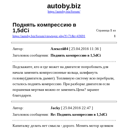
autoby.biz
https://autoby.biz/forum/
Поднять компрессию в
1,5dCi
Страница
1
из
https://autoby.biz/forum/viewtopic.php?f=71&t=43691
1
Автор:
Алексей84
[ 25.04.2016 11:36 ]
Заголовок сообщения:
Поднять компрессию в 1,5dCi
Подскажите, кто и где может на двигателе попробовать для
начала заменить компрессионные кольца, шлифануть
головку(двигатель дымит). Топливную систему всю перебрали,
осталось поднять компрессию. При разборке двигателя если
поршневая мертвая можно ее заменить.Цена? заранее
благодарен.
Автор:
Jacky
[ 25.04.2016 22:47 ]
Заголовок сообщения:
Re: Поднять компрессию в 1,5dCi
Капиталку делать нет смысла - дорого. Менять мотор целиком