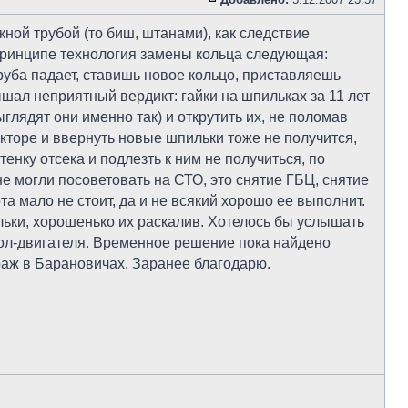
ой трубой (то биш, штанами), как следствие
 принципе технология замены кольца следующая:
руба падает, ставишь новое кольцо, приставляешь
шал неприятный вердикт: гайки на шпильках за 11 лет
лядят они именно так) и открутить их, не поломав
кторе и ввернуть новые шпильки тоже не получится,
енку отсека и подлезть к ним не получиться, по
не могли посоветовать на СТО, это снятие ГБЦ, снятие
а мало не стоит, да и не всякий хорошо ее выполнит.
льки, хорошенько их раскалив. Хотелось бы услышать
пол-двигателя. Временное решение пока найдено
араж в Барановичах. Заранее благодарю.