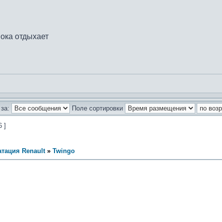
пока отдыхает
за:
Поле сортировки
6 ]
тация Renault
»
Twingo