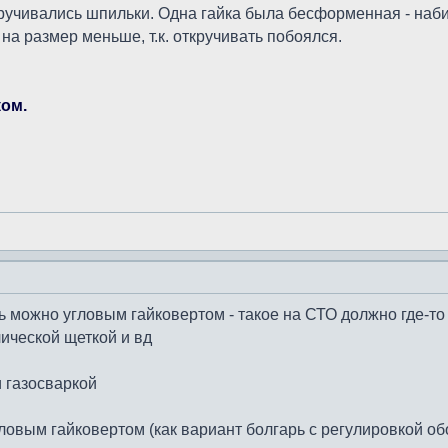
ручивались шпильки. Одна гайка была бесформенная - наби
 на размер меньше, т.к. откручивать побоялся.
ком.
ь можно угловым гайковертом - такое на СТО должно где-то
ической щеткой и вд
и газосваркой
ловым гайковертом (как вариант болгарь с регулировкой о