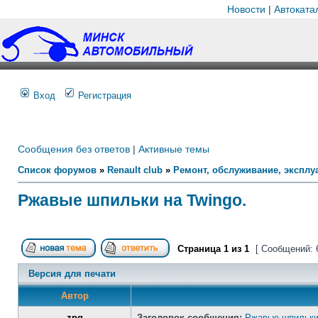
Новости
|
Автоката
Вход
Регистрация
Сообщения без ответов
|
Активные темы
Список форумов
»
Renault club
»
Ремонт, обслуживание, эксплуа
Ржавые шпильки на Twingo.
Страница
1
из
1
[ Сообщений: 
Версия для печати
Автор
zpg
Заголовок сообщения:
Ржавые шпильки 