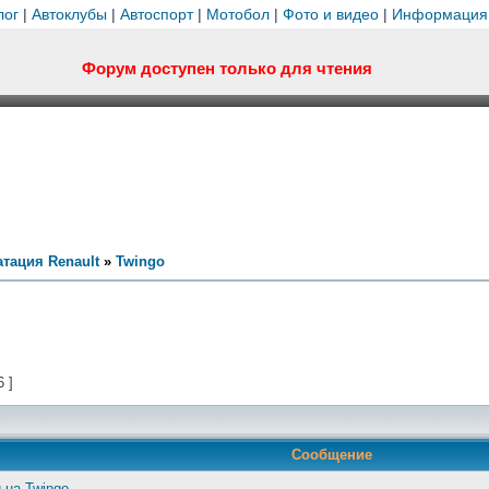
лог
|
Автоклубы
|
Автоспорт
|
Мотобол
|
Фото и видео
|
Информация
Форум доступен только для чтения
тация Renault
»
Twingo
6 ]
Сообщение
на Twingo.