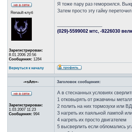
Я тоже пару раз гемороился. Вык
Затем просто эту гайку переточил
Renault-клуб
_________________
(029)-5599002 мтс, -9226030 вел
Зарегистрирован:
8.01.2006 20:56
Сообщения:
1284
Вернуться к началу
-=sAm=-
Заголовок сообщения:
А в стеснанных условиях сверлит
1 отковырять от ржавчины металл
Зарегистрирован:
2 полить на них тормозухи или ВД
1.03.2007 11:23
3 нагреть их паяльной лампой ил
Сообщения:
994
4 нагреть их просто двигателем
5 высверлить если обломались уг