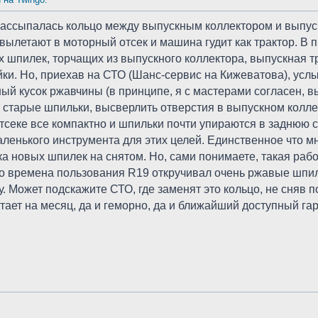
ассыпалась кольцо между выпускным коллектором и выпускн
вылетают в моторный отсек и машина гудит как трактор. В
х шпилек, торчащих из выпускного коллектора, выпускная т
йки. Но, приехав на СТО (Шанс-сервис на Кижеватова), услы
й кусок ржавчины (в принципе, я с мастерами согласен, выг
ь старые шпильки, высверлить отверстия в выпускном колле
тсеке все компактно и шпильки почти упираются в заднюю ст
аленького инструмента для этих целей. Единственное что м
а новых шпилек на снятом. Но, сами понимаете, такая работ
во времена пользования R19 откручивал очень ржавые шпи
 Может подскажите СТО, где заменят это кольцо, не сняв 
атает на месяц, да и геморно, да и ближайший доступный г