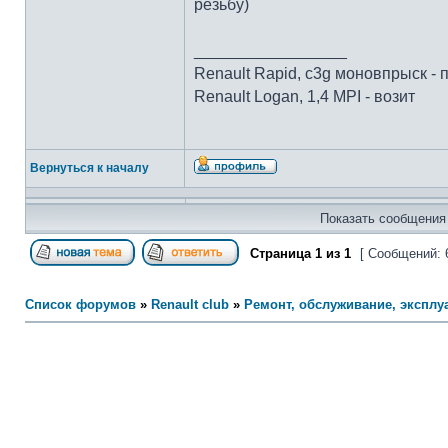
резьбу)
_________________
Renault Rapid, c3g моновпрыск - 
Renault Logan, 1,4 MPI - возит
Вернуться к началу
Показать сообщения 
Страница
1
из
1
[ Сообщений: 
Список форумов
»
Renault club
»
Ремонт, обслуживание, эксплуа