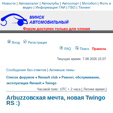
Новости
|
Автокаталог
|
Автоклубы
|
Автоспорт
|
Мотобол
|
Фото и
видео
|
Информация ГАИ
|
ГБО
|
Тюнинг
Форум доступен только для чтения
Вход
Регистрация
FAQ
Поиск
Правила
Текущее время: 7.08.2026 15:07
Сообщения без ответов
|
Активные темы
Список форумов
»
Renault club
»
Ремонт, обслуживание,
эксплуатация Renault
»
Twingo
Часовой пояс: UTC + 2 часа [ Летнее время ]
Arbuzzoвская мечта, новая Twingo
RS :)