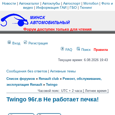
Новости
|
Автокаталог
|
Автоклубы
|
Автоспорт
|
Мотобол
|
Фото и
видео
|
Информация ГАИ
|
ГБО
|
Тюнинг
Форум доступен только для чтения
Вход
Регистрация
FAQ
Поиск
Правила
Текущее время: 6.08.2026 19:43
Сообщения без ответов
|
Активные темы
Список форумов
»
Renault club
»
Ремонт, обслуживание,
эксплуатация Renault
»
Twingo
Часовой пояс: UTC + 2 часа [ Летнее время ]
Twingo 96г.в Не работает печка!