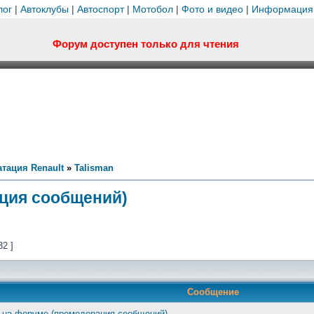
лог
|
Автоклубы
|
Автоспорт
|
Мотобол
|
Фото и видео
|
Информация
Форум доступен только для чтения
тация Renault
»
Talisman
ция сообщений)
32 ]
Сообщение
 на форуме (премодерация сообщений)