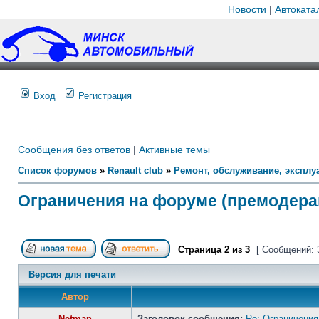
Новости
|
Автоката
Вход
Регистрация
Сообщения без ответов
|
Активные темы
Список форумов
»
Renault club
»
Ремонт, обслуживание, эксплуа
Ограничения на форуме (премодера
Страница
2
из
3
[ Сообщений: 
Версия для печати
Автор
Netman
Заголовок сообщения:
Re: Ограничения