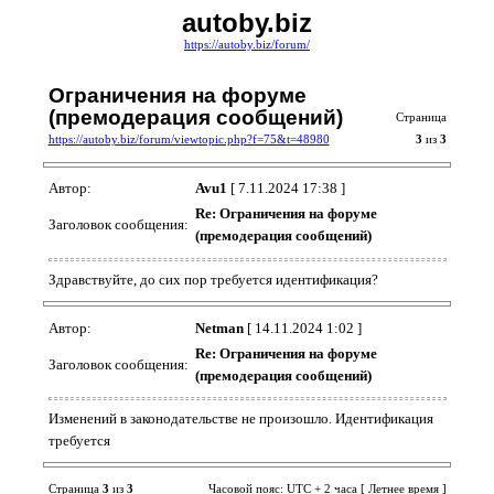
autoby.biz
https://autoby.biz/forum/
Ограничения на форуме
(премодерация сообщений)
Страница
https://autoby.biz/forum/viewtopic.php?f=75&t=48980
3
из
3
Автор:
Avu1
[ 7.11.2024 17:38 ]
Re: Ограничения на форуме
Заголовок сообщения:
(премодерация сообщений)
Здравствуйте, до сих пор требуется идентификация?
Автор:
Netman
[ 14.11.2024 1:02 ]
Re: Ограничения на форуме
Заголовок сообщения:
(премодерация сообщений)
Изменений в законодательстве не произошло. Идентификация
требуется
Страница
3
из
3
Часовой пояс: UTC + 2 часа [ Летнее время ]