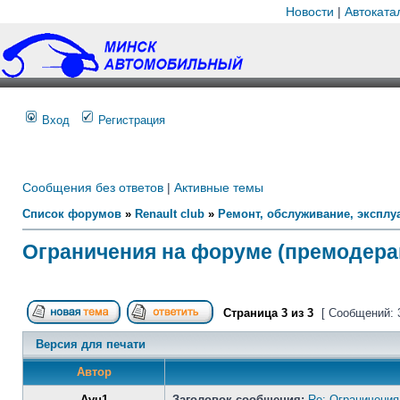
Новости
|
Автоката
Вход
Регистрация
Сообщения без ответов
|
Активные темы
Список форумов
»
Renault club
»
Ремонт, обслуживание, эксплуа
Ограничения на форуме (премодера
Страница
3
из
3
[ Сообщений: 
Версия для печати
Автор
Avu1
Заголовок сообщения:
Re: Ограничения