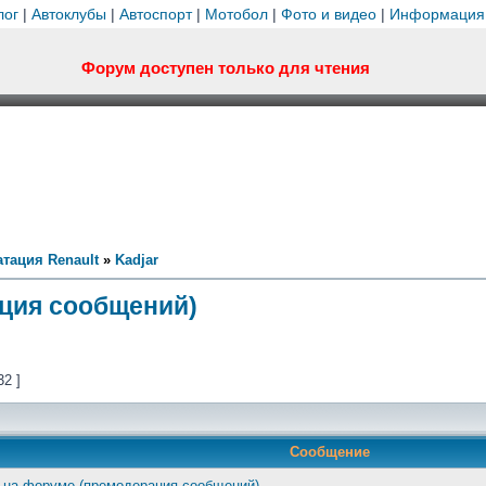
лог
|
Автоклубы
|
Автоспорт
|
Мотобол
|
Фото и видео
|
Информация
Форум доступен только для чтения
тация Renault
»
Kadjar
ция сообщений)
32 ]
Сообщение
 на форуме (премодерация сообщений)