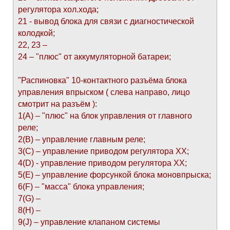
регулятора хол.хода;
21 - вывод блока для связи с диагностической
колодкой;
22, 23 –
24 – "плюс" от аккумуляторной батареи;
"Распиновка" 10-контактного разъёма блока
управления впрыском ( слева направо, лицо
смотрит на разъём ):
1(А) – "плюс" на блок управления от главного
реле;
2(В) – управление главным реле;
3(С) – управление приводом регулятора ХХ;
4(D) - управление приводом регулятора ХХ;
5(E) – управление форсункой блока моновпрыска;
6(F) – "масса" блока управления;
7(G) –
8(H) –
9(J) – управление клапаном системы