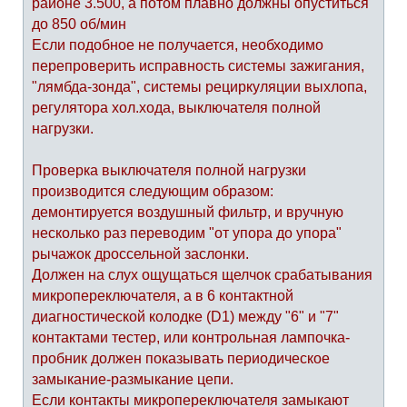
районе 3.500, а потом плавно должны опуститься
до 850 об/мин
Если подобное не получается, необходимо
перепроверить исправность системы зажигания,
"лямбда-зонда", системы рециркуляции выхлопа,
регулятора хол.хода, выключателя полной
нагрузки.
Проверка выключателя полной нагрузки
производится следующим образом:
демонтируется воздушный фильтр, и вручную
несколько раз переводим "от упора до упора"
рычажок дроссельной заслонки.
Должен на слух ощущаться щелчок срабатывания
микропереключателя, а в 6 контактной
диагностической колодке (D1) между "6" и "7"
контактами тестер, или контрольная лампочка-
пробник должен показывать периодическое
замыкание-размыкание цепи.
Если контакты микропереключателя замыкают