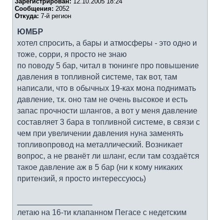
Зарегистрирован:
12.10.2005 18:24
Сообщения:
2052
Откуда:
7-й регион
ЮМБР
хотел спросить, а бары и атмосферы - это одно и
тоже, сорри, я просто не знаю
по поводу 5 бар, читал в тюнинге про повышение
давления в топливной системе, так вот, там
написали, что в обычных 19-ках мона поднимать
давление, т.к. оно там не очень высокое и есть
запас прочности шлангов, а вот у меня давление
составляет 3 бара в топливной системе, в связи с
чем при увеличении давления нуна заменять
топливопровод на металлический. Возникает
вопрос, а не рванёт ли шланг, если там создаётся
такое давление аж в 5 бар (ни к кому никаких
притензий, я просто интерессуюсь)
_________________
летаю на 16-ти клапанном Пегасе с недетским