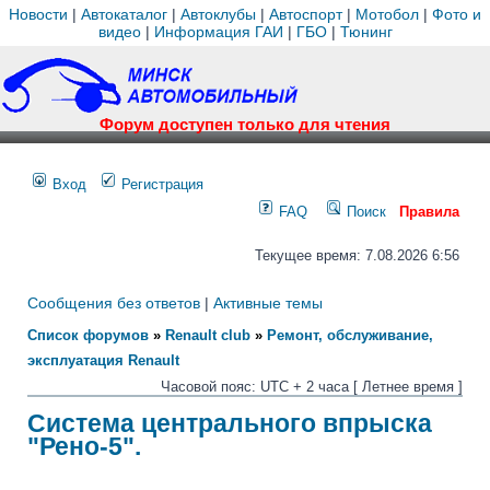
Новости
|
Автокаталог
|
Автоклубы
|
Автоспорт
|
Мотобол
|
Фото и
видео
|
Информация ГАИ
|
ГБО
|
Тюнинг
Форум доступен только для чтения
Вход
Регистрация
FAQ
Поиск
Правила
Текущее время: 7.08.2026 6:56
Сообщения без ответов
|
Активные темы
Список форумов
»
Renault club
»
Ремонт, обслуживание,
эксплуатация Renault
Часовой пояс: UTC + 2 часа [ Летнее время ]
Система центрального впрыска
"Рено-5".