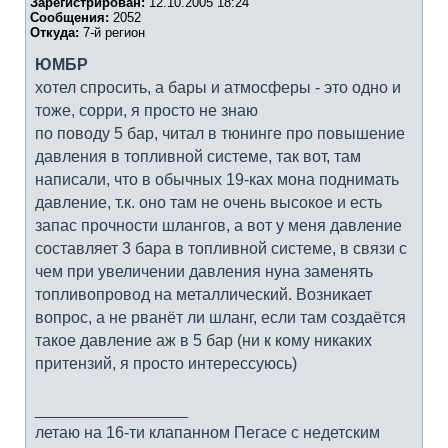
Зарегистрирован:
12.10.2005 18:24
Сообщения:
2052
Откуда:
7-й регион
ЮМБР
хотел спросить, а бары и атмосферы - это одно и
тоже, сорри, я просто не знаю
по поводу 5 бар, читал в тюнинге про повышение
давления в топливной системе, так вот, там
написали, что в обычных 19-ках мона поднимать
давление, т.к. оно там не очень высокое и есть
запас прочности шлангов, а вот у меня давление
составляет 3 бара в топливной системе, в связи с
чем при увеличении давления нуна заменять
топливопровод на металлический. Возникает
вопрос, а не рванёт ли шланг, если там создаётся
такое давление аж в 5 бар (ни к кому никаких
притензий, я просто интерессуюсь)
_________________
летаю на 16-ти клапанном Пегасе с недетским