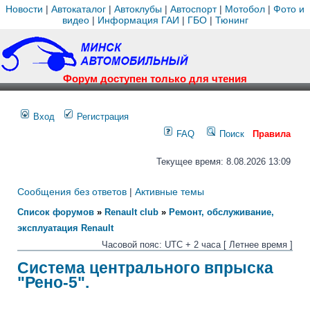
Новости
|
Автокаталог
|
Автоклубы
|
Автоспорт
|
Мотобол
|
Фото и
видео
|
Информация ГАИ
|
ГБО
|
Тюнинг
Форум доступен только для чтения
Вход
Регистрация
FAQ
Поиск
Правила
Текущее время: 8.08.2026 13:09
Сообщения без ответов
|
Активные темы
Список форумов
»
Renault club
»
Ремонт, обслуживание,
эксплуатация Renault
Часовой пояс: UTC + 2 часа [ Летнее время ]
Система центрального впрыска
"Рено-5".