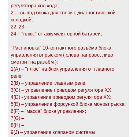
регулятора хол.хода;
21 - вывод блока для связи с диагностической
колодкой;
22, 23 –
24 – "плюс" от аккумуляторной батареи;
"Распиновка" 10-контактного разъёма блока
управления впрыском ( слева направо, лицо
смотрит на разъём ):
1(А) – "плюс" на блок управления от главного
реле;
2(В) – управление главным реле;
3(С) – управление приводом регулятора ХХ;
4(D) - управление приводом регулятора ХХ;
5(E) – управление форсункой блока моновпрыска;
6(F) – "масса" блока управления;
7(G) –
8(H) –
9(J) – управление клапаном системы