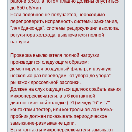
районе 3.500, а потом плавно должны опуститься
до 850 об/мин
Если подобное не получается, необходимо
перепроверить исправность системы зажигания,
"лямбда-зонда", системы рециркуляции выхлопа,
регулятора хол.хода, выключателя полной
нагрузки.
Проверка выключателя полной нагрузки
производится следующим образом:
демонтируется воздушный фильтр, и вручную
несколько раз переводим "от упора до упора"
рычажок дроссельной заслонки.
Должен на слух ощущаться щелчок срабатывания
микропереключателя, а в 6 контактной
диагностической колодке (D1) между "6" и "7"
контактами тестер, или контрольная лампочка-
пробник должен показывать периодическое
замыкание-размыкание цепи.
Если контакты микропереключателя замыкают