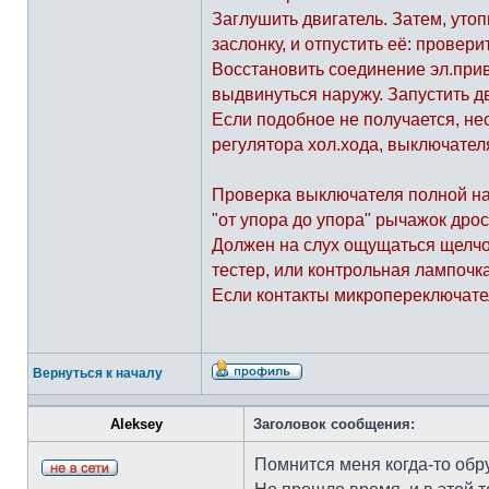
Заглушить двигатель. Затем, утоп
заслонку, и отпустить её: провер
Восстановить соединение эл.прив
выдвинуться наружу. Запустить дв
Если подобное не получается, не
регулятора хол.хода, выключател
Проверка выключателя полной на
"от упора до упора" рычажок дро
Должен на слух ощущаться щелчок
тестер, или контрольная лампоч
Если контакты микропереключател
Вернуться к началу
Aleksey
Заголовок сообщения:
Помнится меня когда-то обр