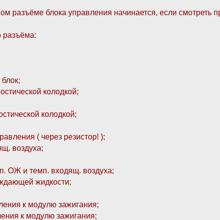
тном разъёме блока управления начинается, если смотреть п
о разъёма:
 блок;
ностической колодкой;
ностической колодкой;
равления ( через резистор! );
ящ. воздуха;
п. ОЖ и темп. входящ. воздуха;
лаждающей жидкости;
вления к модулю зажигания;
ления к модулю зажигания;