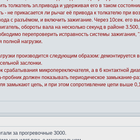
ить толкатель эл.привода и удерживая его в таком состоян
ить - не прикасается ли рычаг её привода к толкателю при 
ода с разъёмом, и включить зажигание. Через 10сек. его в
игатель, обороты вала на несколько секунд в районе 3.500
обходимо перепроверить исправность системы зажигания, 
я полной нагрузки.
грузки производится следующим образом: демонтируется в
ссельной заслонки.
 срабатывания микропереключателя, а в 6 контактной диагн
ка-пробник должен показывать периодическое замыкание-ра
я замыкают цепь, и при этом сопротивление цепи выше 0,1
угали за прогревочные 3000.