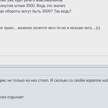
теме уже идет речь о максимальном
инутом штоке 3500. Ведь это значит,
оде обороты могут быть 3000? Так ведь?
е транс... конечно хочется чего-то но я незнаю чего... (с)
ндикс не только на них стоял. Я сколько со свойм марелли н
пока отдыхает