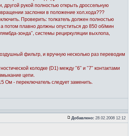
ии, другой рукой полностью открыть дроссельную
возвращении заслонки в положение хол.хода???
ыключить. Проверить: толкатель должен полностью
, а потом плавно должны опуститься до 850 об/мин
"лямбда-зонда", системы рециркуляции выхлопа,
оздушный фильтр, и вручную несколько раз переводим
остической колодке (D1) между "6" и "7" контактами
змыкание цепи.
5 Ом - переключатель следует заменить.
Добавлено:
28.02.2008 12:12