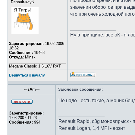
Но прошло время, и в этой 
Renault-клуб
значении оборотов при выдв
что при очень холодной пог
_________________
Ну в принципе, все оК - я лов
Зарегистрирован:
19.02.2006
18:32
Сообщения:
19468
Откуда:
Minsk
___________________________
Megane Classic 1.6 16V RXT
Вернуться к началу
-=sAm=-
Заголовок сообщения:
Не надо - есть такие, а моник бе
Зарегистрирован:
_________________
1.03.2007 11:23
Renault Rapid, c3g моновпрыск - 
Сообщения:
994
Renault Logan, 1,4 MPI - возит