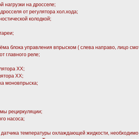
й нагрузки на дросселе;
дросселя от регулятора хол.хода;
гностической колодкой;
тареи;
ъёма блока управления впрыском ( слева направо, лицо смот
от главного реле;
лятора ХХ;
лятора ХХ;
ка моновпрыска;
емы рециркуляции;
го насоса;
датчика температуры охлаждающей жидкости, необходимо в