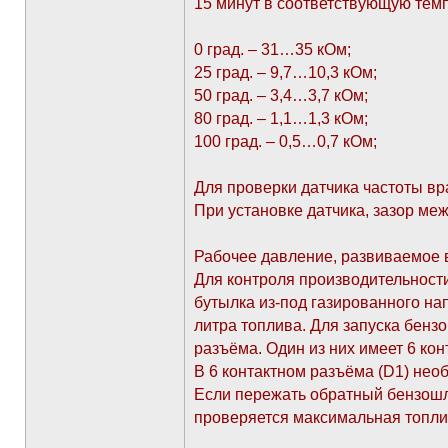
15 минут в соответствующую темп
0 град. – 31…35 кОм;
25 град. – 9,7…10,3 кОм;
50 град. – 3,4…3,7 кОм;
80 град. – 1,1…1,3 кОм;
100 град. – 0,5…0,7 кОм;
Для проверки датчика частоты вр
При установке датчика, зазор ме
Рабочее давление, развиваемое в
Для контроля производительности
бутылка из-под газированного нап
литра топлива. Для запуска бенз
разъёма. Один из них имеет 6 конт
В 6 контактном разъёма (D1) необ
Если пережать обратный бензошла
проверяется максимальная топли