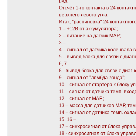
ряд.
Отсчёт 1-го контакта в 24 контак
верхнего левого угла.
Итак, "распиновка" 24 контактног
1 – +12В от аккумулятора;
2 – питание на датчик МАР;
3 –
4 – сигнал от датчика коленвала в
5 – вывод блока для связи с диаг
6, 7 –
8 - вывод блока для связи с диаг
9 – сигнал от "лямбда-зонда";
10 – сигнал от стартера к блоку уп
11 – сигнал от датчика темп. вход
12 – сигнал от МАР;
13 – масса для датчиков МАР, тем
14 – сигнал от датчика темп. ох
15, 16 –
17 – синхросигнал от блока упра
18 - синхросигнал от блока управ