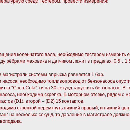
ературную среду. Тестером, провести измерения:
ащения коленчатого вала, необходимо тестером измерить е
жду рёбрами маховика и датчиком лежит в пределах: 0,5…1,
 магистрали системы впрыска равняется 1 бар.
 насоса, необходимо топливопровод от бензонасоса опусти
итка "Coca-Cola" ) и на 30 секунд запустить бензонасос. В 
онасоса, необходима скрепка. В моторном отсеке, рядом с
актов (D1), второй – (D2) 15 контактов.
ходимо скрепкой перемкнуть нижний правый, и нижний центра
нг на несколько секунд, то давление в магистрале должно 
воподача.