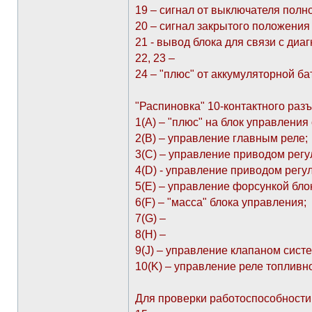
19 – сигнал от выключателя полно
20 – сигнал закрытого положения 
21 - вывод блока для связи с диа
22, 23 –
24 – "плюс" от аккумуляторной ба
"Распиновка" 10-контактного раз
1(А) – "плюс" на блок управления 
2(В) – управление главным реле;
3(С) – управление приводом регу
4(D) - управление приводом регу
5(E) – управление форсункой бло
6(F) – "масса" блока управления;
7(G) –
8(H) –
9(J) – управление клапаном сист
10(K) – управление реле топливно
Для проверки работоспособности 