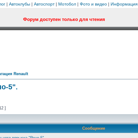
лог
|
Автоклубы
|
Автоспорт
|
Мотобол
|
Фото и видео
|
Информация
Форум доступен только для чтения
тация Renault
о-5".
12 ]
Сообщение
ьного впрыска "Рено-5".