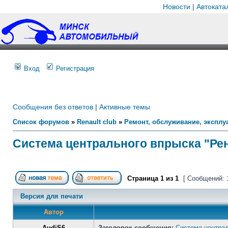
Новости
|
Автоката
Вход
Регистрация
Сообщения без ответов
|
Активные темы
Список форумов
»
Renault club
»
Ремонт, обслуживание, эксплуа
Система центрального впрыска "Рен
Страница
1
из
1
[ Сообщений: 
Версия для печати
Автор
AudiS6
Заголовок сообщения:
Система централ