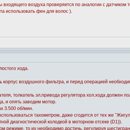
ы входящего воздуха проверяется по аналогии с датчиком 
та использовать фен для волос ).
лостого хода.
 корпус воздушного фильтра, и перед операцией необходим
теля, толкатель эл.привода регулятора хол.хода должен по
а, и опять заводим мотор.
х 3.500 об/мин.
воспользоваться тахометром, даже сгодится от тех же "Жигу
тной диагностической колодкой в моторном отсеке (D1)).
ом режиме, то их необходимо достичь, регулируя шестигран