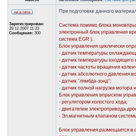
При подготовке данного материал
Зарегистрирован:
Система помимо блока моновпрыс
29.12.2007 11:23
электронный блок управления вр
Сообщения:
300
система EGR ).
Блок управления циклически опр
- датчик температуры охлаждающ
- датчик температуры входящего 
- датчик частоты вращения коленч
- датчик абсолютного давления в
- датчик "лямбда-зонд";
- датчик полной нагрузки мотора 
Блок управления впрыском управ
- регулятором холостого хода;
- двигателем электропривода дро
- Эл.магнитным клапаном систем
Блок управления размещается в с