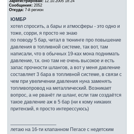
Зарегистрирован:
12.10.2005 18:24
Сообщения:
2052
Откуда:
7-й регион
ЮМБР
хотел спросить, а бары и атмосферы - это одно и
тоже, сорри, я просто не знаю
по поводу 5 бар, читал в тюнинге про повышение
давления в топливной системе, так вот, там
написали, что в обычных 19-ках мона поднимать
давление, т.к. оно там не очень высокое и есть
запас прочности шлангов, а вот у меня давление
составляет 3 бара в топливной системе, в связи с
чем при увеличении давления нуна заменять
топливопровод на металлический. Возникает
вопрос, а не рванёт ли шланг, если там создаётся
такое давление аж в 5 бар (ни к кому никаких
притензий, я просто интерессуюсь)
_________________
летаю на 16-ти клапанном Пегасе с недетским