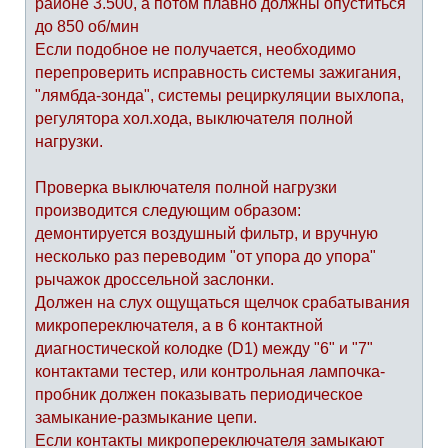
районе 3.500, а потом плавно должны опуститься
до 850 об/мин
Если подобное не получается, необходимо
перепроверить исправность системы зажигания,
"лямбда-зонда", системы рециркуляции выхлопа,
регулятора хол.хода, выключателя полной
нагрузки.
Проверка выключателя полной нагрузки
производится следующим образом:
демонтируется воздушный фильтр, и вручную
несколько раз переводим "от упора до упора"
рычажок дроссельной заслонки.
Должен на слух ощущаться щелчок срабатывания
микропереключателя, а в 6 контактной
диагностической колодке (D1) между "6" и "7"
контактами тестер, или контрольная лампочка-
пробник должен показывать периодическое
замыкание-размыкание цепи.
Если контакты микропереключателя замыкают