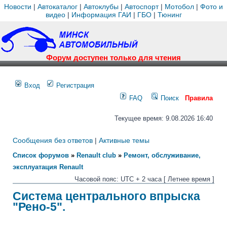
Новости
|
Автокаталог
|
Автоклубы
|
Автоспорт
|
Мотобол
|
Фото и
видео
|
Информация ГАИ
|
ГБО
|
Тюнинг
Форум доступен только для чтения
Вход
Регистрация
FAQ
Поиск
Правила
Текущее время: 9.08.2026 16:40
Сообщения без ответов
|
Активные темы
Список форумов
»
Renault club
»
Ремонт, обслуживание,
эксплуатация Renault
Часовой пояс: UTC + 2 часа [ Летнее время ]
Система центрального впрыска
"Рено-5".