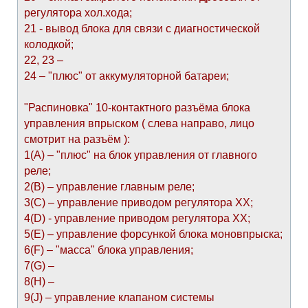
регулятора хол.хода;
21 - вывод блока для связи с диагностической
колодкой;
22, 23 –
24 – "плюс" от аккумуляторной батареи;
"Распиновка" 10-контактного разъёма блока
управления впрыском ( слева направо, лицо
смотрит на разъём ):
1(А) – "плюс" на блок управления от главного
реле;
2(В) – управление главным реле;
3(С) – управление приводом регулятора ХХ;
4(D) - управление приводом регулятора ХХ;
5(E) – управление форсункой блока моновпрыска;
6(F) – "масса" блока управления;
7(G) –
8(H) –
9(J) – управление клапаном системы