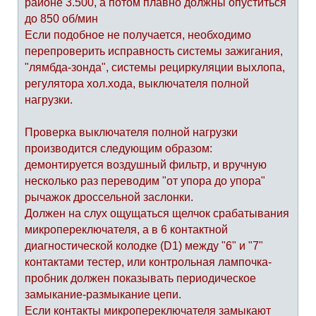
районе 3.500, а потом плавно должны опуститься
до 850 об/мин
Если подобное не получается, необходимо
перепроверить исправность системы зажигания,
"лямбда-зонда", системы рециркуляции выхлопа,
регулятора хол.хода, выключателя полной
нагрузки.
Проверка выключателя полной нагрузки
производится следующим образом:
демонтируется воздушный фильтр, и вручную
несколько раз переводим "от упора до упора"
рычажок дроссельной заслонки.
Должен на слух ощущаться щелчок срабатывания
микропереключателя, а в 6 контактной
диагностической колодке (D1) между "6" и "7"
контактами тестер, или контрольная лампочка-
пробник должен показывать периодическое
замыкание-размыкание цепи.
Если контакты микропереключателя замыкают