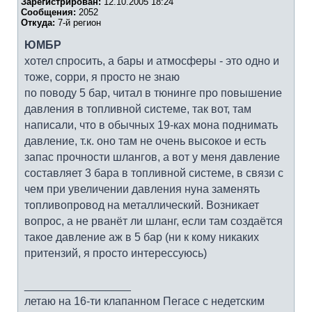
Зарегистрирован:
12.10.2005 18:24
Сообщения:
2052
Откуда:
7-й регион
ЮМБР
хотел спросить, а бары и атмосферы - это одно и
тоже, сорри, я просто не знаю
по поводу 5 бар, читал в тюнинге про повышение
давления в топливной системе, так вот, там
написали, что в обычных 19-ках мона поднимать
давление, т.к. оно там не очень высокое и есть
запас прочности шлангов, а вот у меня давление
составляет 3 бара в топливной системе, в связи с
чем при увеличении давления нуна заменять
топливопровод на металлический. Возникает
вопрос, а не рванёт ли шланг, если там создаётся
такое давление аж в 5 бар (ни к кому никаких
притензий, я просто интерессуюсь)
_________________
летаю на 16-ти клапанном Пегасе с недетским