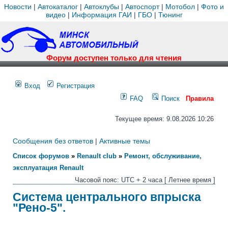
Новости
|
Автокаталог
|
Автоклубы
|
Автоспорт
|
Мотобол
|
Фото и
видео
|
Информация ГАИ
|
ГБО
|
Тюнинг
Форум доступен только для чтения
Вход
Регистрация
FAQ
Поиск
Правила
Текущее время: 9.08.2026 10:26
Сообщения без ответов
|
Активные темы
Список форумов
»
Renault club
»
Ремонт, обслуживание,
эксплуатация Renault
Часовой пояс: UTC + 2 часа [ Летнее время ]
Система центрального впрыска
"Рено-5".