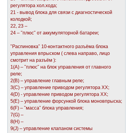
регулятора хол.хода;
21 - вывод блока для связи с диагностической
колодкой;
22, 23 –
24 – "плюс" от аккумуляторной батареи;
"Распиновка" 10-контактного разъёма блока
управления впрыском ( слева направо, лицо
смотрит на разъём ):
1(А) – "плюс" на блок управления от главного
реле;
2(В) – управление главным реле;
3(С) – управление приводом регулятора ХХ;
4(D) - управление приводом регулятора ХХ;
5(E) – управление форсункой блока моновпрыска;
6(F) – "масса" блока управления;
7(G) –
8(H) –
9(J) – управление клапаном системы