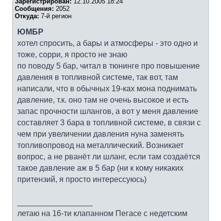
Зарегистрирован:
12.10.2005 18:24
Сообщения:
2052
Откуда:
7-й регион
ЮМБР
хотел спросить, а бары и атмосферы - это одно и
тоже, сорри, я просто не знаю
по поводу 5 бар, читал в тюнинге про повышение
давления в топливной системе, так вот, там
написали, что в обычных 19-ках мона поднимать
давление, т.к. оно там не очень высокое и есть
запас прочности шлангов, а вот у меня давление
составляет 3 бара в топливной системе, в связи с
чем при увеличении давления нуна заменять
топливопровод на металлический. Возникает
вопрос, а не рванёт ли шланг, если там создаётся
такое давление аж в 5 бар (ни к кому никаких
притензий, я просто интерессуюсь)
_________________
летаю на 16-ти клапанном Пегасе с недетским