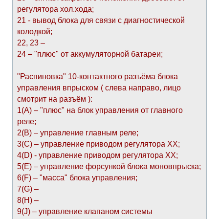
регулятора хол.хода;
21 - вывод блока для связи с диагностической
колодкой;
22, 23 –
24 – "плюс" от аккумуляторной батареи;
"Распиновка" 10-контактного разъёма блока
управления впрыском ( слева направо, лицо
смотрит на разъём ):
1(А) – "плюс" на блок управления от главного
реле;
2(В) – управление главным реле;
3(С) – управление приводом регулятора ХХ;
4(D) - управление приводом регулятора ХХ;
5(E) – управление форсункой блока моновпрыска;
6(F) – "масса" блока управления;
7(G) –
8(H) –
9(J) – управление клапаном системы