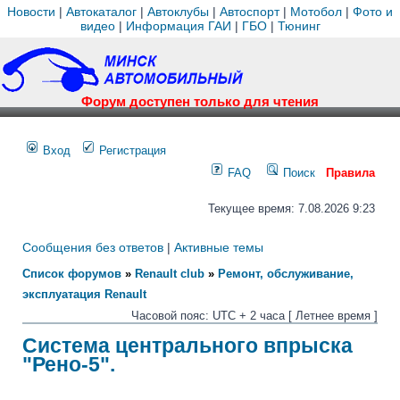
Новости
|
Автокаталог
|
Автоклубы
|
Автоспорт
|
Мотобол
|
Фото и
видео
|
Информация ГАИ
|
ГБО
|
Тюнинг
Форум доступен только для чтения
Вход
Регистрация
FAQ
Поиск
Правила
Текущее время: 7.08.2026 9:23
Сообщения без ответов
|
Активные темы
Список форумов
»
Renault club
»
Ремонт, обслуживание,
эксплуатация Renault
Часовой пояс: UTC + 2 часа [ Летнее время ]
Система центрального впрыска
"Рено-5".