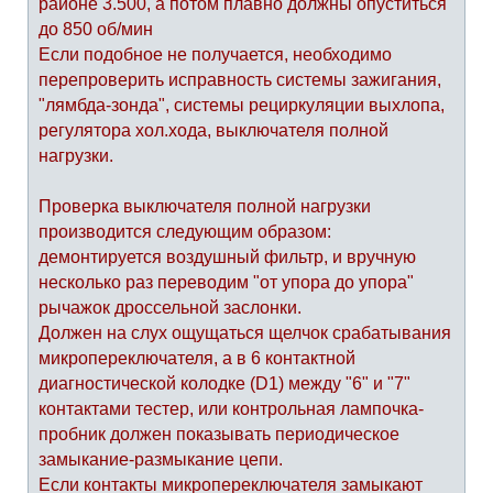
районе 3.500, а потом плавно должны опуститься
до 850 об/мин
Если подобное не получается, необходимо
перепроверить исправность системы зажигания,
"лямбда-зонда", системы рециркуляции выхлопа,
регулятора хол.хода, выключателя полной
нагрузки.
Проверка выключателя полной нагрузки
производится следующим образом:
демонтируется воздушный фильтр, и вручную
несколько раз переводим "от упора до упора"
рычажок дроссельной заслонки.
Должен на слух ощущаться щелчок срабатывания
микропереключателя, а в 6 контактной
диагностической колодке (D1) между "6" и "7"
контактами тестер, или контрольная лампочка-
пробник должен показывать периодическое
замыкание-размыкание цепи.
Если контакты микропереключателя замыкают