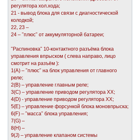
регулятора хол.хода;
21 - вывод блока для связи с диагностической
колодкой;
22, 23 –
24 – "плюс" от аккумуляторной батареи;
"Распиновка" 10-контактного разъёма блока
управления впрыском ( слева направо, лицо
смотрит на разъём ):
1(А) – "плюс" на блок управления от главного
реле;
2(В) – управление главным реле;
3(С) – управление приводом регулятора ХХ;
4(D) - управление приводом регулятора ХХ;
5(E) – управление форсункой блока моновпрыска;
6(F) – "масса" блока управления;
7(G) –
8(H) –
9(J) – управление клапаном системы