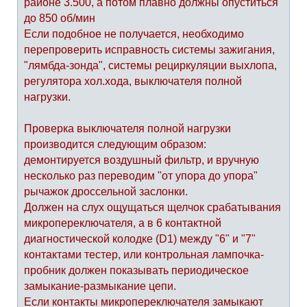
районе 3.500, а потом плавно должны опуститься
до 850 об/мин
Если подобное не получается, необходимо
перепроверить исправность системы зажигания,
"лямбда-зонда", системы рециркуляции выхлопа,
регулятора хол.хода, выключателя полной
нагрузки.
Проверка выключателя полной нагрузки
производится следующим образом:
демонтируется воздушный фильтр, и вручную
несколько раз переводим "от упора до упора"
рычажок дроссельной заслонки.
Должен на слух ощущаться щелчок срабатывания
микропереключателя, а в 6 контактной
диагностической колодке (D1) между "6" и "7"
контактами тестер, или контрольная лампочка-
пробник должен показывать периодическое
замыкание-размыкание цепи.
Если контакты микропереключателя замыкают