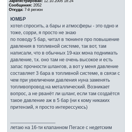
Зарегистрирован:
12.10.2005 18:24
Сообщения:
2052
Откуда:
7-й регион
ЮМБР
хотел спросить, а бары и атмосферы - это одно и
тоже, сорри, я просто не знаю
по поводу 5 бар, читал в тюнинге про повышение
давления в топливной системе, так вот, там
написали, что в обычных 19-ках мона поднимать
давление, т.к. оно там не очень высокое и есть
запас прочности шлангов, а вот у меня давление
составляет 3 бара в топливной системе, в связи с
чем при увеличении давления нуна заменять
топливопровод на металлический. Возникает
вопрос, а не рванёт ли шланг, если там создаётся
такое давление аж в 5 бар (ни к кому никаких
притензий, я просто интерессуюсь)
_________________
летаю на 16-ти клапанном Пегасе с недетским