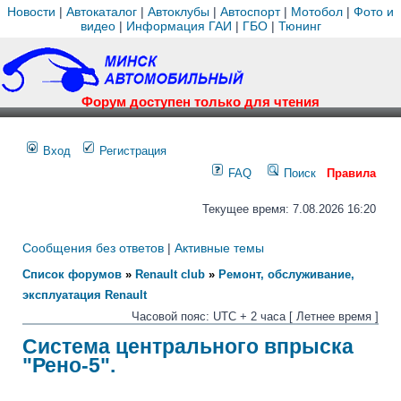
Новости
|
Автокаталог
|
Автоклубы
|
Автоспорт
|
Мотобол
|
Фото и
видео
|
Информация ГАИ
|
ГБО
|
Тюнинг
Форум доступен только для чтения
Вход
Регистрация
FAQ
Поиск
Правила
Текущее время: 7.08.2026 16:20
Сообщения без ответов
|
Активные темы
Список форумов
»
Renault club
»
Ремонт, обслуживание,
эксплуатация Renault
Часовой пояс: UTC + 2 часа [ Летнее время ]
Система центрального впрыска
"Рено-5".