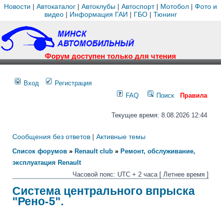
Новости
|
Автокаталог
|
Автоклубы
|
Автоспорт
|
Мотобол
|
Фото и
видео
|
Информация ГАИ
|
ГБО
|
Тюнинг
Форум доступен только для чтения
Вход
Регистрация
FAQ
Поиск
Правила
Текущее время: 8.08.2026 12:44
Сообщения без ответов
|
Активные темы
Список форумов
»
Renault club
»
Ремонт, обслуживание,
эксплуатация Renault
Часовой пояс: UTC + 2 часа [ Летнее время ]
Система центрального впрыска
"Рено-5".