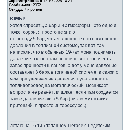
Зарегистрирован:
12.10.2005 18:24
Сообщения:
2052
Откуда:
7-й регион
ЮМБР
хотел спросить, а бары и атмосферы - это одно и
тоже, сорри, я просто не знаю
по поводу 5 бар, читал в тюнинге про повышение
давления в топливной системе, так вот, там
написали, что в обычных 19-ках мона поднимать
давление, т.к. оно там не очень высокое и есть
запас прочности шлангов, а вот у меня давление
составляет 3 бара в топливной системе, в связи с
чем при увеличении давления нуна заменять
топливопровод на металлический. Возникает
вопрос, а не рванёт ли шланг, если там создаётся
такое давление аж в 5 бар (ни к кому никаких
притензий, я просто интерессуюсь)
_________________
летаю на 16-ти клапанном Пегасе с недетским