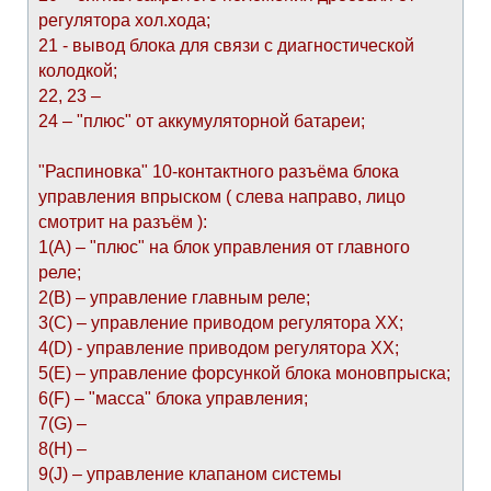
регулятора хол.хода;
21 - вывод блока для связи с диагностической
колодкой;
22, 23 –
24 – "плюс" от аккумуляторной батареи;
"Распиновка" 10-контактного разъёма блока
управления впрыском ( слева направо, лицо
смотрит на разъём ):
1(А) – "плюс" на блок управления от главного
реле;
2(В) – управление главным реле;
3(С) – управление приводом регулятора ХХ;
4(D) - управление приводом регулятора ХХ;
5(E) – управление форсункой блока моновпрыска;
6(F) – "масса" блока управления;
7(G) –
8(H) –
9(J) – управление клапаном системы