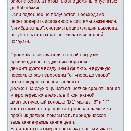
районе 3.500, а потом плавно должны опуститься
до 850 об/мин
Если подобное не получается, необходимо
перепроверить исправность системы зажигания,
"лямбда-зонда", системы рециркуляции выхлопа,
регулятора хол.хода, выключателя полной
нагрузки.
Проверка выключателя полной нагрузки
производится следующим образом:
демонтируется воздушный фильтр, и вручную
несколько раз переводим "от упора до упора"
рычажок дроссельной заслонки.
Должен на слух ощущаться щелчок срабатывания
микропереключателя, а в 6 контактной
диагностической колодке (D1) между "6" и "7"
контактами тестер, или контрольная лампочка-
пробник должен показывать периодическое
замыкание-размыкание цепи.
Если контакты микропереключателя замыкают