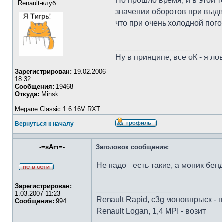
Но прошло время, и в этой 
Renault-клуб
значении оборотов при выдв
что при очень холодной пог
_________________
Ну в принципе, все оК - я лов
Зарегистрирован:
19.02.2006
18:32
Сообщения:
19468
Откуда:
Minsk
___________________________
Megane Classic 1.6 16V RXT
Вернуться к началу
-=sAm=-
Заголовок сообщения:
Не надо - есть такие, а моник бе
Зарегистрирован:
_________________
1.03.2007 11:23
Renault Rapid, c3g моновпрыск - 
Сообщения:
994
Renault Logan, 1,4 MPI - возит