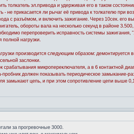
ить толкатель эл.привода и удерживая его в таком состоян
ить - не прикасается ли рычаг её привода к толкателю при 
ода с разъёмом, и включить зажигание. Через 10сек. его в
игатель, обороты вала на несколько секунд в районе 3.500
обходимо перепроверить исправность системы зажигания, 
я полной нагрузки.
грузки производится следующим образом: демонтируется в
ссельной заслонки.
 срабатывания микропереключателя, а в 6 контактной диагн
ка-пробник должен показывать периодическое замыкание-ра
я замыкают цепь, и при этом сопротивление цепи выше 0,1
угали за прогревочные 3000.