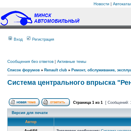
Новости
|
Автоката
Вход
Регистрация
Сообщения без ответов
|
Активные темы
Список форумов
»
Renault club
»
Ремонт, обслуживание, эксплуа
Система центрального впрыска "Рен
Страница
1
из
1
[ Сообщений: 
Версия для печати
Автор
AudiS6
Заголовок сообщения:
Система централ