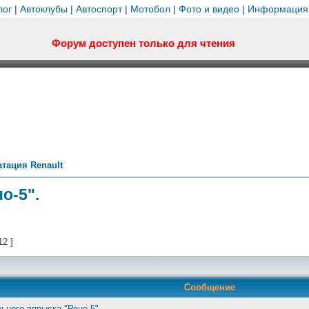
лог
|
Автоклубы
|
Автоспорт
|
Мотобол
|
Фото и видео
|
Информация
Форум доступен только для чтения
тация Renault
о-5".
12 ]
Сообщение
ьного впрыска "Рено-5".