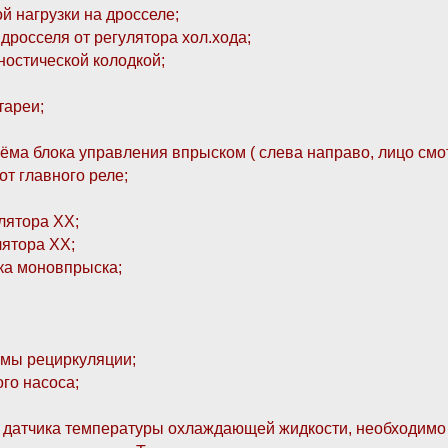
й нагрузки на дросселе;
дросселя от регулятора хол.хода;
гностической колодкой;
тареи;
ъёма блока управления впрыском ( слева направо, лицо смот
от главного реле;
лятора ХХ;
лятора ХХ;
ка моновпрыска;
емы рециркуляции;
го насоса;
датчика температуры охлаждающей жидкости, необходимо в