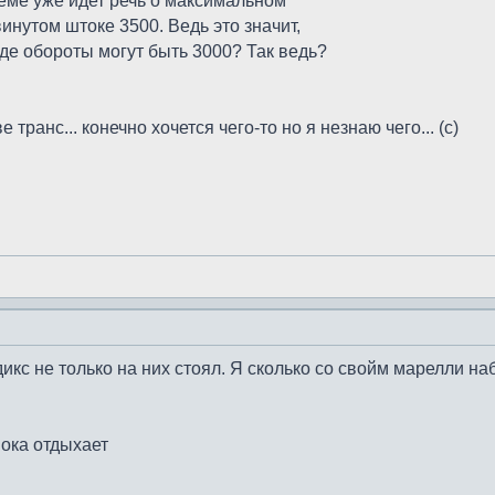
теме уже идет речь о максимальном
инутом штоке 3500. Ведь это значит,
оде обороты могут быть 3000? Так ведь?
е транс... конечно хочется чего-то но я незнаю чего... (с)
ндикс не только на них стоял. Я сколько со свойм марелли н
пока отдыхает