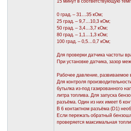
15 минут в соответствующую темп
0 град. – 31…35 кОм;
25 град. – 9,7…10,3 кОм;
50 град. – 3,4…3,7 кОм;
80 град. – 1,1…1,3 кОм;
100 град. – 0,5…0,7 кОм;
Для проверки датчика частоты вр
При установке датчика, зазор ме
Рабочее давление, развиваемое в
Для контроля производительности
бутылка из-под газированного нап
литра топлива. Для запуска бенз
разъёма. Один из них имеет 6 конт
В 6 контактном разъёма (D1) необ
Если пережать обратный бензошла
проверяется максимальная топли