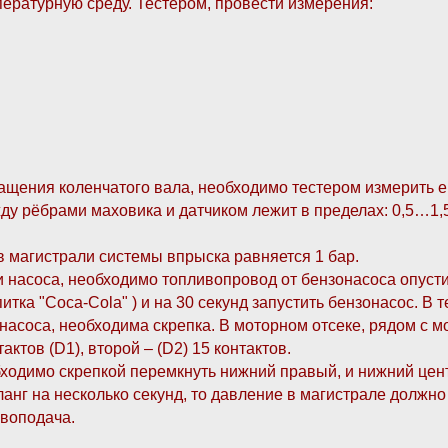
ературную среду. Тестером, провести измерения:
ащения коленчатого вала, необходимо тестером измерить е
жду рёбрами маховика и датчиком лежит в пределах: 0,5…1,
 магистрали системы впрыска равняется 1 бар.
 насоса, необходимо топливопровод от бензонасоса опусти
итка "Coca-Cola" ) и на 30 секунд запустить бензонасос. В 
онасоса, необходима скрепка. В моторном отсеке, рядом с
актов (D1), второй – (D2) 15 контактов.
ходимо скрепкой перемкнуть нижний правый, и нижний центра
нг на несколько секунд, то давление в магистрале должно 
воподача.