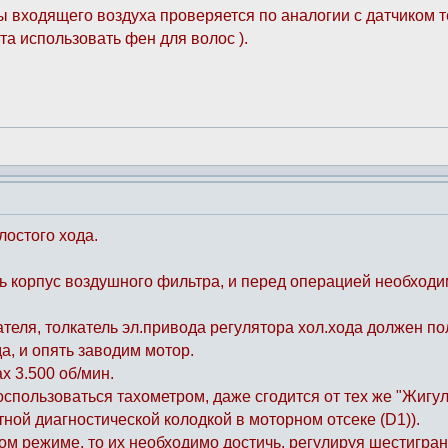
ы входящего воздуха проверяется по аналогии с датчиком 
та использовать фен для волос ).
лостого хода.
 корпус воздушного фильтра, и перед операцией необходим
теля, толкатель эл.привода регулятора хол.хода должен по
а, и опять заводим мотор.
х 3.500 об/мин.
воспользоваться тахометром, даже сгодится от тех же "Жигу
тной диагностической колодкой в моторном отсеке (D1)).
ом режиме, то их необходимо достичь, регулируя шестигран