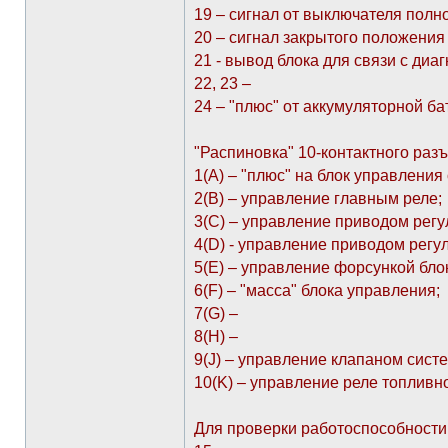
19 – сигнал от выключателя полно
20 – сигнал закрытого положения 
21 - вывод блока для связи с диа
22, 23 –
24 – "плюс" от аккумуляторной ба
"Распиновка" 10-контактного раз
1(А) – "плюс" на блок управления 
2(В) – управление главным реле;
3(С) – управление приводом регу
4(D) - управление приводом регу
5(E) – управление форсункой бло
6(F) – "масса" блока управления;
7(G) –
8(H) –
9(J) – управление клапаном сист
10(K) – управление реле топливно
Для проверки работоспособности 