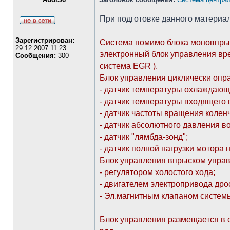
При подготовке данного материал
Зарегистрирован:
Система помимо блока моновпрыс
29.12.2007 11:23
электронный блок управления вр
Сообщения:
300
система EGR ).
Блок управления циклически опр
- датчик температуры охлаждающ
- датчик температуры входящего 
- датчик частоты вращения коленч
- датчик абсолютного давления в
- датчик "лямбда-зонд";
- датчик полной нагрузки мотора 
Блок управления впрыском управ
- регулятором холостого хода;
- двигателем электропривода дро
- Эл.магнитным клапаном систем
Блок управления размещается в с