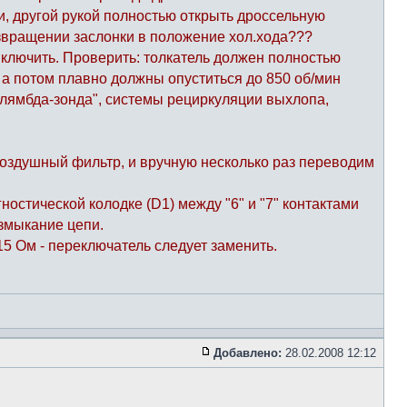
ии, другой рукой полностью открыть дроссельную
возвращении заслонки в положение хол.хода???
ыключить. Проверить: толкатель должен полностью
, а потом плавно должны опуститься до 850 об/мин
"лямбда-зонда", системы рециркуляции выхлопа,
оздушный фильтр, и вручную несколько раз переводим
остической колодке (D1) между "6" и "7" контактами
змыкание цепи.
5 Ом - переключатель следует заменить.
Добавлено:
28.02.2008 12:12