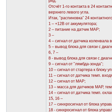
ряд.
Отсчёт 1-го контакта в 24 контак
верхнего левого угла.
Итак, "распиновка" 24 контактног
1 – +12В от аккумулятора;
2 – питание на датчик МАР;
3 –
4 – сигнал от датчика коленвала в
5 – вывод блока для связи с диаг
6, 7 –
8 - вывод блока для связи с диаг
9 – сигнал от "лямбда-зонда";
10 – сигнал от стартера к блоку уп
11 – сигнал от датчика темп. вход
12 – сигнал от МАР;
13 – масса для датчиков МАР, тем
14 – сигнал от датчика темп. ох
15, 16 –
17 – синхросигнал от блока упра
18 - синхросигнал от блока управ