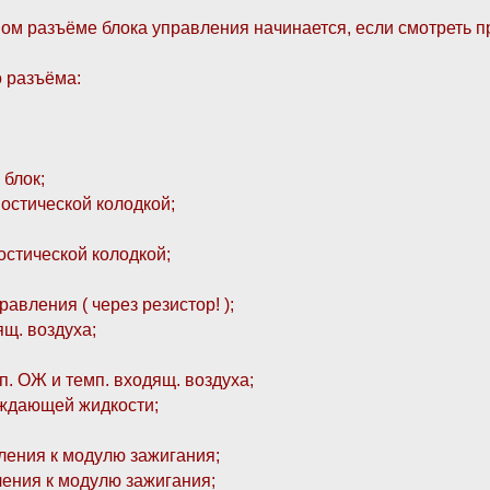
тном разъёме блока управления начинается, если смотреть п
о разъёма:
 блок;
ностической колодкой;
ностической колодкой;
равления ( через резистор! );
ящ. воздуха;
п. ОЖ и темп. входящ. воздуха;
лаждающей жидкости;
вления к модулю зажигания;
ления к модулю зажигания;