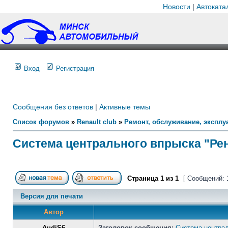
Новости
|
Автоката
Вход
Регистрация
Сообщения без ответов
|
Активные темы
Список форумов
»
Renault club
»
Ремонт, обслуживание, эксплуа
Система центрального впрыска "Рен
Страница
1
из
1
[ Сообщений: 
Версия для печати
Автор
AudiS6
Заголовок сообщения:
Система централ