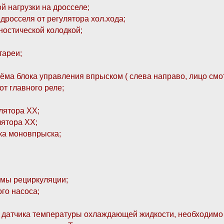
й нагрузки на дросселе;
дросселя от регулятора хол.хода;
гностической колодкой;
тареи;
ъёма блока управления впрыском ( слева направо, лицо смот
от главного реле;
лятора ХХ;
лятора ХХ;
ка моновпрыска;
емы рециркуляции;
го насоса;
датчика температуры охлаждающей жидкости, необходимо в