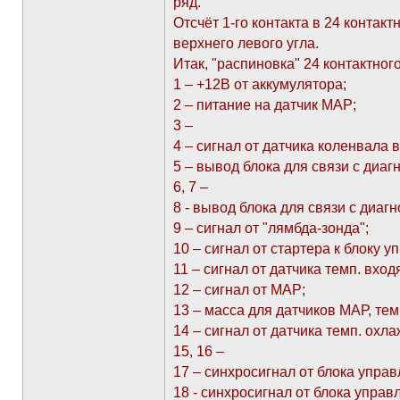
ряд.
Отсчёт 1-го контакта в 24 контак
верхнего левого угла.
Итак, "распиновка" 24 контактног
1 – +12В от аккумулятора;
2 – питание на датчик МАР;
3 –
4 – сигнал от датчика коленвала в
5 – вывод блока для связи с диаг
6, 7 –
8 - вывод блока для связи с диаг
9 – сигнал от "лямбда-зонда";
10 – сигнал от стартера к блоку уп
11 – сигнал от датчика темп. вход
12 – сигнал от МАР;
13 – масса для датчиков МАР, тем
14 – сигнал от датчика темп. ох
15, 16 –
17 – синхросигнал от блока упра
18 - синхросигнал от блока управ