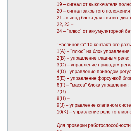
19 – сигнал от выключателя полно
20 – сигнал закрытого положения 
21 - вывод блока для связи с диа
22, 23 –
24 – "плюс" от аккумуляторной ба
"Распиновка" 10-контактного раз
1(А) – "плюс" на блок управления 
2(В) – управление главным реле;
3(С) – управление приводом регу
4(D) - управление приводом регу
5(E) – управление форсункой бло
6(F) – "масса" блока управления;
7(G) –
8(H) –
9(J) – управление клапаном сист
10(K) – управление реле топливно
Для проверки работоспособности 