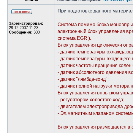
При подготовке данного материал
Зарегистрирован:
Система помимо блока моновпрыс
29.12.2007 11:23
электронный блок управления вр
Сообщения:
300
система EGR ).
Блок управления циклически опр
- датчик температуры охлаждающ
- датчик температуры входящего 
- датчик частоты вращения коленч
- датчик абсолютного давления в
- датчик "лямбда-зонд";
- датчик полной нагрузки мотора 
Блок управления впрыском управ
- регулятором холостого хода;
- двигателем электропривода дро
- Эл.магнитным клапаном систем
Блок управления размещается в с