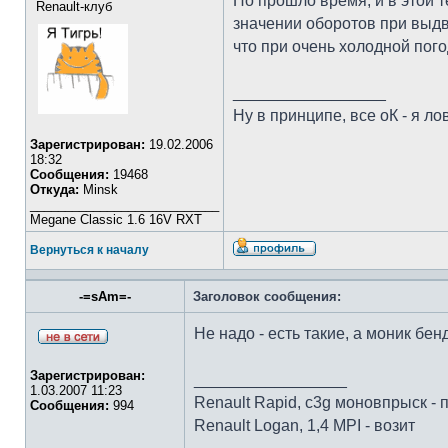
Но прошло время, и в этой 
Renault-клуб
значении оборотов при выдв
что при очень холодной пог
_________________
Ну в принципе, все оК - я лов
Зарегистрирован:
19.02.2006
18:32
Сообщения:
19468
Откуда:
Minsk
___________________________
Megane Classic 1.6 16V RXT
Вернуться к началу
-=sAm=-
Заголовок сообщения:
Не надо - есть такие, а моник бе
Зарегистрирован:
_________________
1.03.2007 11:23
Renault Rapid, c3g моновпрыск - 
Сообщения:
994
Renault Logan, 1,4 MPI - возит