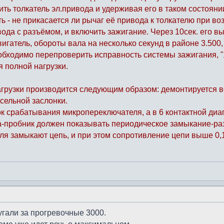
ить толкатель эл.привода и удерживая его в таком состоян
ить - не прикасается ли рычаг её привода к толкателю при 
ода с разъёмом, и включить зажигание. Через 10сек. его в
игатель, обороты вала на несколько секунд в районе 3.500
обходимо перепроверить исправность системы зажигания, 
я полной нагрузки.
грузки производится следующим образом: демонтируется в
ссельной заслонки.
 срабатывания микропереключателя, а в 6 контактной диагн
ка-пробник должен показывать периодическое замыкание-ра
я замыкают цепь, и при этом сопротивление цепи выше 0,1
угали за прогревочные 3000.