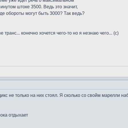
теме уже идет речь о максимальном
инутом штоке 3500. Ведь это значит,
оде обороты могут быть 3000? Так ведь?
е транс... конечно хочется чего-то но я незнаю чего... (с)
ндикс не только на них стоял. Я сколько со свойм марелли н
пока отдыхает