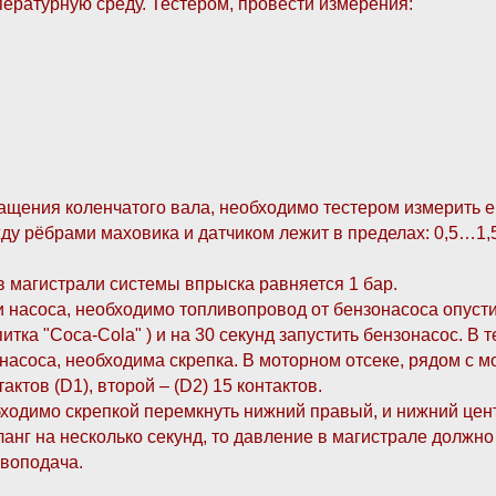
ературную среду. Тестером, провести измерения:
ащения коленчатого вала, необходимо тестером измерить е
жду рёбрами маховика и датчиком лежит в пределах: 0,5…1,
 магистрали системы впрыска равняется 1 бар.
 насоса, необходимо топливопровод от бензонасоса опусти
итка "Coca-Cola" ) и на 30 секунд запустить бензонасос. В 
онасоса, необходима скрепка. В моторном отсеке, рядом с
актов (D1), второй – (D2) 15 контактов.
ходимо скрепкой перемкнуть нижний правый, и нижний центра
нг на несколько секунд, то давление в магистрале должно 
воподача.