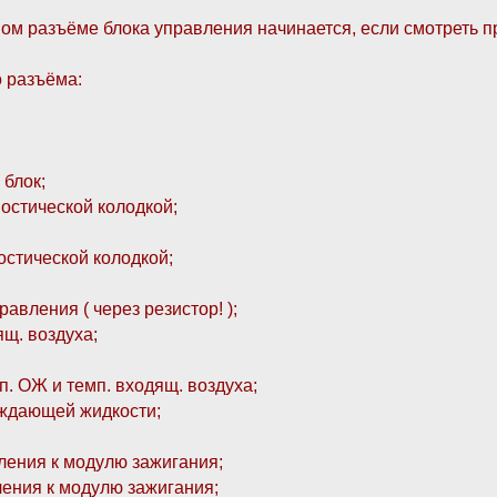
тном разъёме блока управления начинается, если смотреть п
о разъёма:
 блок;
ностической колодкой;
ностической колодкой;
равления ( через резистор! );
ящ. воздуха;
п. ОЖ и темп. входящ. воздуха;
лаждающей жидкости;
вления к модулю зажигания;
ления к модулю зажигания;