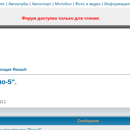
лог
|
Автоклубы
|
Автоспорт
|
Мотобол
|
Фото и видео
|
Информация
Форум доступен только для чтения
тация Renault
о-5".
12 ]
Сообщение
ьного впрыска "Рено-5".