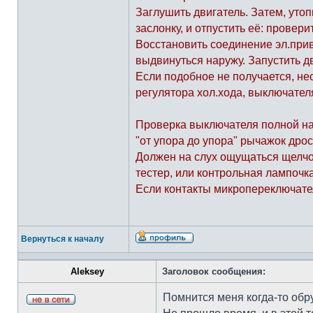
Заглушить двигатель. Затем, утоп
заслонку, и отпустить её: провер
Восстановить соединение эл.прив
выдвинуться наружу. Запустить дв
Если подобное не получается, не
регулятора хол.хода, выключател
Проверка выключателя полной на
"от упора до упора" рычажок дро
Должен на слух ощущаться щелчок
тестер, или контрольная лампоч
Если контакты микропереключател
Вернуться к началу
Aleksey
Заголовок сообщения:
Помнится меня когда-то обр