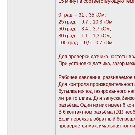
15 минут в соответствующую темп
0 град. – 31…35 кОм;
25 град. – 9,7…10,3 кОм;
50 град. – 3,4…3,7 кОм;
80 град. – 1,1…1,3 кОм;
100 град. – 0,5…0,7 кОм;
Для проверки датчика частоты вр
При установке датчика, зазор ме
Рабочее давление, развиваемое в
Для контроля производительности
бутылка из-под газированного нап
литра топлива. Для запуска бенз
разъёма. Один из них имеет 6 конт
В 6 контактном разъёма (D1) необ
Если пережать обратный бензошла
проверяется максимальная топли