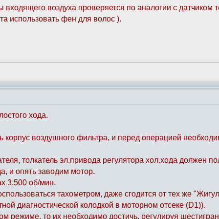
ы входящего воздуха проверяется по аналогии с датчиком 
та использовать фен для волос ).
лостого хода.
 корпус воздушного фильтра, и перед операцией необходим
теля, толкатель эл.привода регулятора хол.хода должен по
а, и опять заводим мотор.
х 3.500 об/мин.
воспользоваться тахометром, даже сгодится от тех же "Жигу
тной диагностической колодкой в моторном отсеке (D1)).
ом режиме, то их необходимо достичь, регулируя шестигран