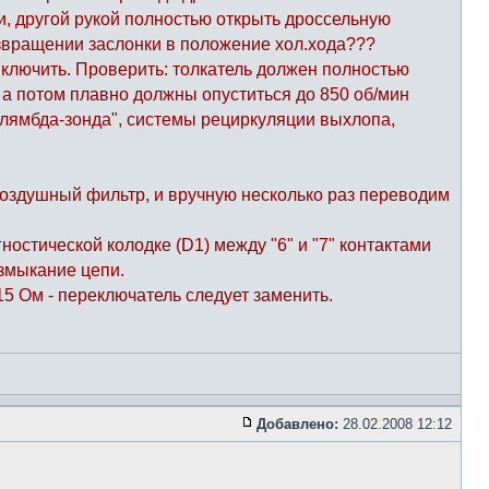
ии, другой рукой полностью открыть дроссельную
возвращении заслонки в положение хол.хода???
ыключить. Проверить: толкатель должен полностью
, а потом плавно должны опуститься до 850 об/мин
"лямбда-зонда", системы рециркуляции выхлопа,
оздушный фильтр, и вручную несколько раз переводим
остической колодке (D1) между "6" и "7" контактами
змыкание цепи.
5 Ом - переключатель следует заменить.
Добавлено:
28.02.2008 12:12