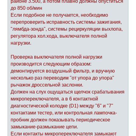
районе 3.500, а потом плавно должны опуститься
до 850 об/мин
Если подобное не получается, необходимо
перепроверить исправность системы зажигания,
"лямбда-зонда", системы рециркуляции выхлопа,
регулятора хол.хода, выключателя полной
нагрузки.
Проверка выключателя полной нагрузки
производится следующим образом:
демонтируется воздушный фильтр, и вручную
несколько раз переводим "от упора до упора"
рычажок дроссельной заслонки.
Должен на слух ощущаться щелчок срабатывания
микропереключателя, а в 6 контактной
диагностической колодке (D1) между "6" и "7"
контактами тестер, или контрольная лампочка-
пробник должен показывать периодическое
замыкание-размыкание цепи.
Если контакты микропереключателя замыкают