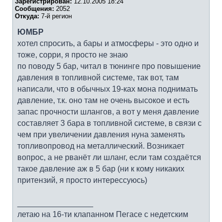
Зарегистрирован:
12.10.2005 18:24
Сообщения:
2052
Откуда:
7-й регион
ЮМБР
хотел спросить, а бары и атмосферы - это одно и
тоже, сорри, я просто не знаю
по поводу 5 бар, читал в тюнинге про повышение
давления в топливной системе, так вот, там
написали, что в обычных 19-ках мона поднимать
давление, т.к. оно там не очень высокое и есть
запас прочности шлангов, а вот у меня давление
составляет 3 бара в топливной системе, в связи с
чем при увеличении давления нуна заменять
топливопровод на металлический. Возникает
вопрос, а не рванёт ли шланг, если там создаётся
такое давление аж в 5 бар (ни к кому никаких
притензий, я просто интерессуюсь)
_________________
летаю на 16-ти клапанном Пегасе с недетским