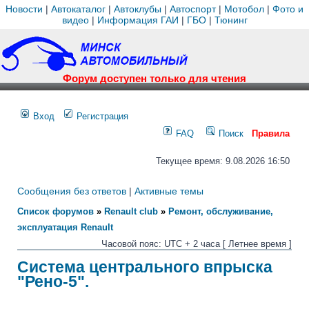
Новости
|
Автокаталог
|
Автоклубы
|
Автоспорт
|
Мотобол
|
Фото и
видео
|
Информация ГАИ
|
ГБО
|
Тюнинг
Форум доступен только для чтения
Вход
Регистрация
FAQ
Поиск
Правила
Текущее время: 9.08.2026 16:50
Сообщения без ответов
|
Активные темы
Список форумов
»
Renault club
»
Ремонт, обслуживание,
эксплуатация Renault
Часовой пояс: UTC + 2 часа [ Летнее время ]
Система центрального впрыска
"Рено-5".