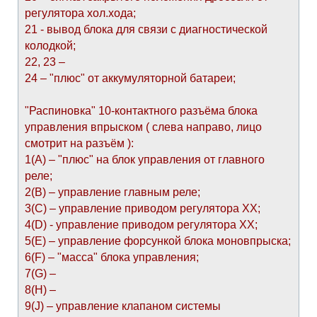
регулятора хол.хода;
21 - вывод блока для связи с диагностической
колодкой;
22, 23 –
24 – "плюс" от аккумуляторной батареи;
"Распиновка" 10-контактного разъёма блока
управления впрыском ( слева направо, лицо
смотрит на разъём ):
1(А) – "плюс" на блок управления от главного
реле;
2(В) – управление главным реле;
3(С) – управление приводом регулятора ХХ;
4(D) - управление приводом регулятора ХХ;
5(E) – управление форсункой блока моновпрыска;
6(F) – "масса" блока управления;
7(G) –
8(H) –
9(J) – управление клапаном системы