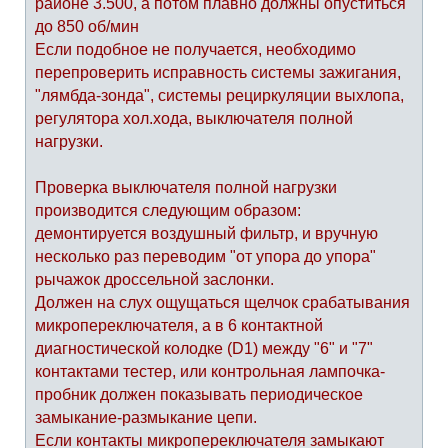
районе 3.500, а потом плавно должны опуститься
до 850 об/мин
Если подобное не получается, необходимо
перепроверить исправность системы зажигания,
"лямбда-зонда", системы рециркуляции выхлопа,
регулятора хол.хода, выключателя полной
нагрузки.
Проверка выключателя полной нагрузки
производится следующим образом:
демонтируется воздушный фильтр, и вручную
несколько раз переводим "от упора до упора"
рычажок дроссельной заслонки.
Должен на слух ощущаться щелчок срабатывания
микропереключателя, а в 6 контактной
диагностической колодке (D1) между "6" и "7"
контактами тестер, или контрольная лампочка-
пробник должен показывать периодическое
замыкание-размыкание цепи.
Если контакты микропереключателя замыкают