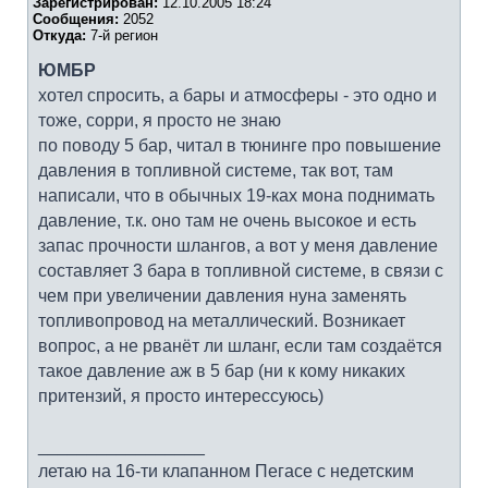
Зарегистрирован:
12.10.2005 18:24
Сообщения:
2052
Откуда:
7-й регион
ЮМБР
хотел спросить, а бары и атмосферы - это одно и
тоже, сорри, я просто не знаю
по поводу 5 бар, читал в тюнинге про повышение
давления в топливной системе, так вот, там
написали, что в обычных 19-ках мона поднимать
давление, т.к. оно там не очень высокое и есть
запас прочности шлангов, а вот у меня давление
составляет 3 бара в топливной системе, в связи с
чем при увеличении давления нуна заменять
топливопровод на металлический. Возникает
вопрос, а не рванёт ли шланг, если там создаётся
такое давление аж в 5 бар (ни к кому никаких
притензий, я просто интерессуюсь)
_________________
летаю на 16-ти клапанном Пегасе с недетским