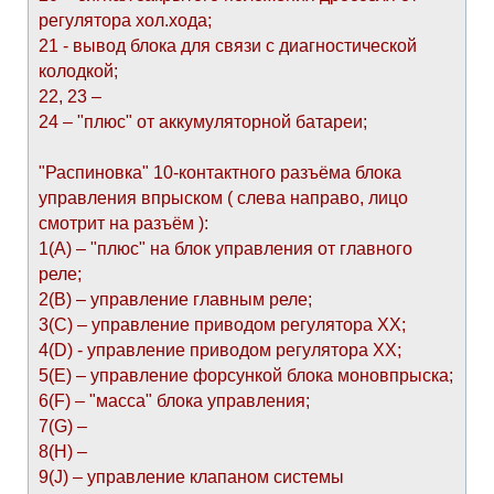
регулятора хол.хода;
21 - вывод блока для связи с диагностической
колодкой;
22, 23 –
24 – "плюс" от аккумуляторной батареи;
"Распиновка" 10-контактного разъёма блока
управления впрыском ( слева направо, лицо
смотрит на разъём ):
1(А) – "плюс" на блок управления от главного
реле;
2(В) – управление главным реле;
3(С) – управление приводом регулятора ХХ;
4(D) - управление приводом регулятора ХХ;
5(E) – управление форсункой блока моновпрыска;
6(F) – "масса" блока управления;
7(G) –
8(H) –
9(J) – управление клапаном системы