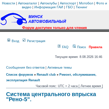
Новости
|
Автокаталог
|
Автоклубы
|
Автоспорт
|
Мотобол
|
Фото и
видео
|
Информация ГАИ
|
ГБО
|
Тюнинг
Форум доступен только для чтения
Вход
Регистрация
FAQ
Поиск
Правила
Текущее время: 8.08.2026 16:46
Сообщения без ответов
|
Активные темы
Список форумов
»
Renault club
»
Ремонт, обслуживание,
эксплуатация Renault
Часовой пояс: UTC + 2 часа [ Летнее время ]
Система центрального впрыска
"Рено-5".