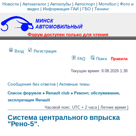
Новости
|
Автокаталог
|
Автоклубы
|
Автоспорт
|
Мотобол
|
Фото и
видео
|
Информация ГАИ
|
ГБО
|
Тюнинг
Форум доступен только для чтения
Вход
Регистрация
FAQ
Поиск
Правила
Текущее время: 9.08.2026 1:38
Сообщения без ответов
|
Активные темы
Список форумов
»
Renault club
»
Ремонт, обслуживание,
эксплуатация Renault
Часовой пояс: UTC + 2 часа [ Летнее время ]
Система центрального впрыска
"Рено-5".