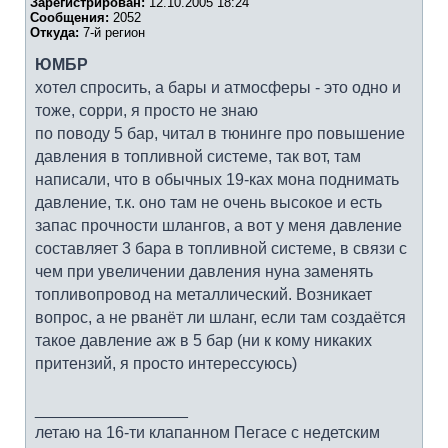
Зарегистрирован:
12.10.2005 18:24
Сообщения:
2052
Откуда:
7-й регион
ЮМБР
хотел спросить, а бары и атмосферы - это одно и
тоже, сорри, я просто не знаю
по поводу 5 бар, читал в тюнинге про повышение
давления в топливной системе, так вот, там
написали, что в обычных 19-ках мона поднимать
давление, т.к. оно там не очень высокое и есть
запас прочности шлангов, а вот у меня давление
составляет 3 бара в топливной системе, в связи с
чем при увеличении давления нуна заменять
топливопровод на металлический. Возникает
вопрос, а не рванёт ли шланг, если там создаётся
такое давление аж в 5 бар (ни к кому никаких
притензий, я просто интерессуюсь)
_________________
летаю на 16-ти клапанном Пегасе с недетским