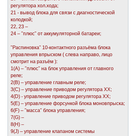
регулятора хол.хода;
21 - вывод блока для связи с диагностической
колодкой;
22, 23 –
24 – "плюс" от аккумуляторной батареи;
"Распиновка" 10-контактного разъёма блока
управления впрыском ( слева направо, лицо
смотрит на разъём ):
1(А) – "плюс" на блок управления от главного
реле;
2(В) – управление главным реле;
3(С) – управление приводом регулятора ХХ;
4(D) - управление приводом регулятора ХХ;
5(E) – управление форсункой блока моновпрыска;
6(F) – "масса" блока управления;
7(G) –
8(H) –
9(J) – управление клапаном системы