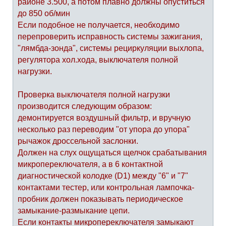
районе 3.500, а потом плавно должны опуститься
до 850 об/мин
Если подобное не получается, необходимо
перепроверить исправность системы зажигания,
"лямбда-зонда", системы рециркуляции выхлопа,
регулятора хол.хода, выключателя полной
нагрузки.
Проверка выключателя полной нагрузки
производится следующим образом:
демонтируется воздушный фильтр, и вручную
несколько раз переводим "от упора до упора"
рычажок дроссельной заслонки.
Должен на слух ощущаться щелчок срабатывания
микропереключателя, а в 6 контактной
диагностической колодке (D1) между "6" и "7"
контактами тестер, или контрольная лампочка-
пробник должен показывать периодическое
замыкание-размыкание цепи.
Если контакты микропереключателя замыкают