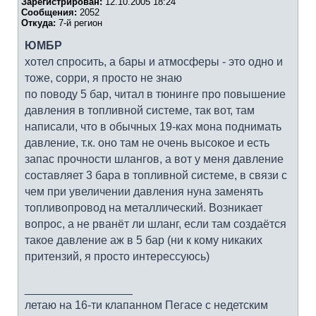
Зарегистрирован:
12.10.2005 18:24
Сообщения:
2052
Откуда:
7-й регион
ЮМБР
хотел спросить, а бары и атмосферы - это одно и
тоже, сорри, я просто не знаю
по поводу 5 бар, читал в тюнинге про повышение
давления в топливной системе, так вот, там
написали, что в обычных 19-ках мона поднимать
давление, т.к. оно там не очень высокое и есть
запас прочности шлангов, а вот у меня давление
составляет 3 бара в топливной системе, в связи с
чем при увеличении давления нуна заменять
топливопровод на металлический. Возникает
вопрос, а не рванёт ли шланг, если там создаётся
такое давление аж в 5 бар (ни к кому никаких
притензий, я просто интерессуюсь)
_________________
летаю на 16-ти клапанном Пегасе с недетским