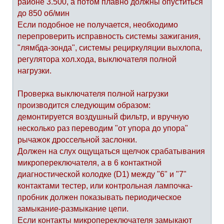
районе 3.500, а потом плавно должны опуститься
до 850 об/мин
Если подобное не получается, необходимо
перепроверить исправность системы зажигания,
"лямбда-зонда", системы рециркуляции выхлопа,
регулятора хол.хода, выключателя полной
нагрузки.
Проверка выключателя полной нагрузки
производится следующим образом:
демонтируется воздушный фильтр, и вручную
несколько раз переводим "от упора до упора"
рычажок дроссельной заслонки.
Должен на слух ощущаться щелчок срабатывания
микропереключателя, а в 6 контактной
диагностической колодке (D1) между "6" и "7"
контактами тестер, или контрольная лампочка-
пробник должен показывать периодическое
замыкание-размыкание цепи.
Если контакты микропереключателя замыкают