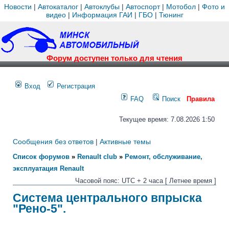
Новости
|
Автокаталог
|
Автоклубы
|
Автоспорт
|
Мотобол
|
Фото и
видео
|
Информация ГАИ
|
ГБО
|
Тюнинг
Форум доступен только для чтения
Вход
Регистрация
FAQ
Поиск
Правила
Текущее время: 7.08.2026 1:50
Сообщения без ответов
|
Активные темы
Список форумов
»
Renault club
»
Ремонт, обслуживание,
эксплуатация Renault
Часовой пояс: UTC + 2 часа [ Летнее время ]
Система центрального впрыска
"Рено-5".