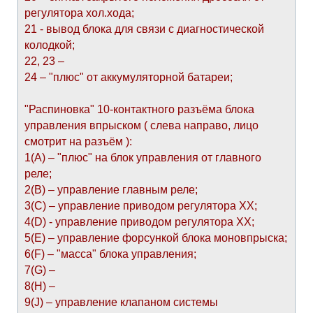
регулятора хол.хода;
21 - вывод блока для связи с диагностической
колодкой;
22, 23 –
24 – "плюс" от аккумуляторной батареи;
"Распиновка" 10-контактного разъёма блока
управления впрыском ( слева направо, лицо
смотрит на разъём ):
1(А) – "плюс" на блок управления от главного
реле;
2(В) – управление главным реле;
3(С) – управление приводом регулятора ХХ;
4(D) - управление приводом регулятора ХХ;
5(E) – управление форсункой блока моновпрыска;
6(F) – "масса" блока управления;
7(G) –
8(H) –
9(J) – управление клапаном системы